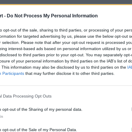
t -
Do Not Process My Personal Information
to opt-out of the sale, sharing to third parties, or processing of your per
grywają otwarte
formation for targeted advertising by us, please use the below opt-out s
r selection. Please note that after your opt-out request is processed y
 TI 6
eing interest-based ads based on personal information utilized by us or
disclosed to third parties prior to your opt-out. You may separately opt-
losure of your personal information by third parties on the IAB’s list of
. This information may also be disclosed by us to third parties on the
IA
Participants
that may further disclose it to other third parties.
nęły przez otwarte kwalifikacje do T
l Data Processing Opt Outs
ły sobie miejsce w zamkniętych elimi
o opt-out of the Sharing of my personal data.
In
te kwalifikacje do The Internatinal 6 w swoich regionach
o opt-out of the Sale of my Personal Data.