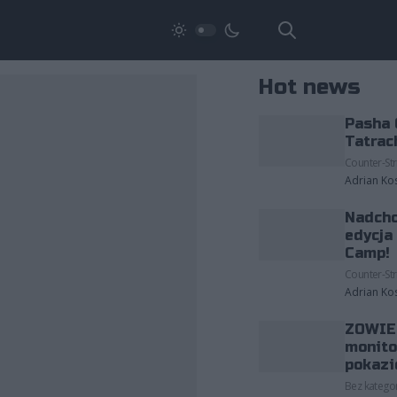
Hot news
Pasha 
Tatrac
Counter-Str
Adrian Ko
Nadcho
edycja
Camp!
Counter-Str
Adrian Ko
ZOWIE 
monito
pokazi
Bez kategor