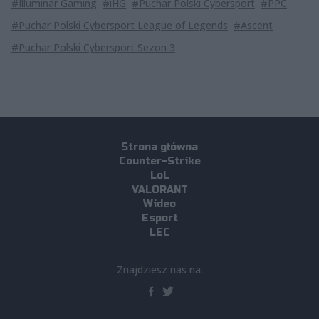
#Illuminar Gaming
#iHG
#Puchar Polski Cybersport
#PPC
#Puchar Polski Cybersport League of Legends
#Ascent
#Puchar Polski Cybersport Sezon 3
Strona główna
Counter-Strike
LoL
VALORANT
Wideo
Esport
LEC
Znajdziesz nas na: