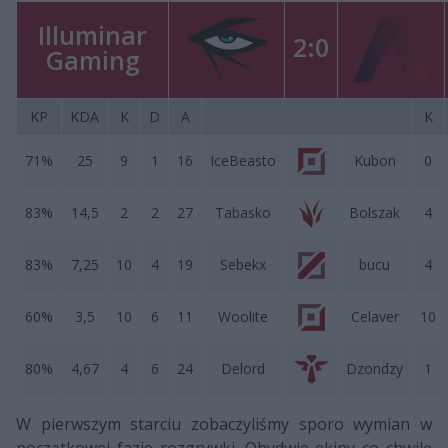
Illuminar
2:0
Gaming
KP
KDA
K
D
A
K
71%
25
9
1
16
IceBeasto
Kubon
0
83%
14,5
2
2
27
Tabasko
Bolszak
4
83%
7,25
10
4
19
Sebekx
bucu
4
60%
3,5
10
6
11
Woolite
Celaver
10
80%
4,67
4
6
24
Delord
Dzondzy
1
W pierwszym starciu zobaczyliśmy sporo wymian w
początkowej fazie rozgrywki. Obydwie ekipy co chwilę