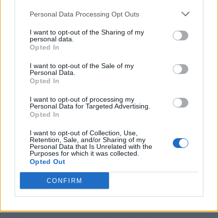
sytuacji w złocie. Dopiero w 24. minucie zobaczyliśmy
Personal Data Processing Opt Outs
kolejną walkę, której triumfatorami okazali się
I want to opt-out of the Sharing of my
zawodnicy IHG. Niemniej jednak, kilka chwil później to
personal data.
Ascent wyłapało przeciwników, co ułatwiło im podjęcie
Opted In
Barona Nashora. Formacja Celavera zdołała przy
I want to opt-out of the Sale of my
pomocy fioletowego wzmocnienia rozbić górny
Personal Data.
inhibitor, ale nic poza tym. Illuminar Gaming w końcu
Opted In
chwyciło byka za rogi i zgładziło kolejnego Barona, a
I want to opt-out of processing my
następnie z łatwością zabili także Starszego Smoka.
Personal Data for Targeted Advertising.
Opted In
Ascent próbowało bronić się jak tylko mogło, ale nic nie
było w stanie zatrzymać rozpędzonych reprezentantów
I want to opt-out of Collection, Use,
Illuminar Gaming.
Retention, Sale, and/or Sharing of my
Personal Data that Is Unrelated with the
Purposes for which it was collected.
Dzięki zwycięstwu w 3. edycji Pucharu Polski Cybersport
Opted Out
Illuminar Gaming zgarnęło 12 000 złotych.
CONFIRM
Tagi