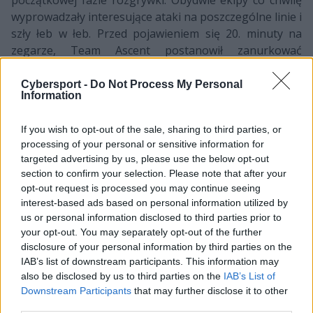
wyprowadzały interesujące ataki na poszczególne linie i
szły łeb w łeb. Przed pojawieniem się 20. minuty na
zegarze, Team Ascent postanowił zanurkować
pomiędzy dwie wieże na środkowej, co okazało się być
fatalnym pomysłem. Illuminar Gaming przejęło
Cybersport -
Do Not Process My Personal
Information
kontrolę nad losami potyczki i od tamtej chwili
dominowało na Summoner's Rift. Po kilku minutach
If you wish to opt-out of the sale, sharing to third parties, or
IHG wyłapało paru zawodników Ascent i z łatwością
processing of your personal or sensitive information for
zgarnęło wzmocnienie Barona Nashora. Team Ascent
targeted advertising by us, please use the below opt-out
nie był w stanie obronić swojej bazy i musiał uznać
section to confirm your selection. Please note that after your
wyższość IHG po 30 minutach gry.
opt-out request is processed you may continue seeing
interest-based ads based on personal information utilized by
Druga odsłona tego spotkania rozpoczęła się od kilku
us or personal information disclosed to third parties prior to
znakomitych akcji ze strony Teamu Ascent, dzięki
your opt-out. You may separately opt-out of the further
którym Kubon i jego koledzy błyskawicznie wyszli na
disclosure of your personal information by third parties on the
dość spore prowadzenie. Illuminar Gaming
IAB’s list of downstream participants. This information may
also be disclosed by us to third parties on the
IAB’s List of
postanowiło uspokoić nieco grę i przez długi czas nie
Downstream Participants
that may further disclose it to other
widzieliśmy zbyt wiele akcji. Dobre makro pozwoliło
third parties.
podopiecznym Veggiego na utrzymanie wyrównanej