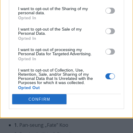
meczu z Shanghai Dragons. Od tego czasu zespół z
Seulu rozegrał jeszcze pięć spotkań, ale sam Chae w
I want to opt-out of the Sharing of my
personal data.
żadnym się nie pojawił.
Opted In
Niemniej wydaje się, że w Los Angeles Koreańczyk
I want to opt-out of the Sale of my
Personal Data.
będzie otrzymywać więcej szans. Dotychczas rolę DPS-
Opted In
ów pełnili tam m.in. Terence "SoOn" Tarlier oraz Brady
"Agilities" Girardi, ale sama ekipa w Stage 2
I want to opt-out of processing my
Personal Data for Targeted Advertising.
OWL odnosiła dość przeciętne rezultaty i z dziesięciu
Opted In
starć, które miały miejsce w tym etapie, wygrała tylko
cztery. Szansą na poprawę tego bilansu i nawiązanie do
I want to opt-out of Collection, Use,
Retention, Sale, and/or Sharing of my
dobrych wyników ze Stage 1 ma być właśnie
Personal Data that Is Unrelated with the
Purposes for which it was collected.
pozyskanie Bunny'ego.
Opted Out
W tej sytuacji skład Los Angeles Valiant prezentuje się
CONFIRM
następująco:
0.
Christopher „GrimReality” Schaefer
1.
Pan-seung „Fate” Koo