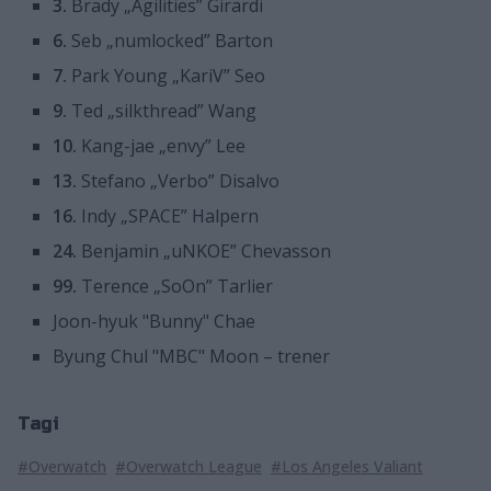
3.
Brady „Agilities” Girardi
6.
Seb „numlocked” Barton
7.
Park Young „KariV” Seo
9.
Ted „silkthread” Wang
10.
Kang-jae „envy” Lee
13.
Stefano „Verbo” Disalvo
16.
Indy „SPACE” Halpern
24.
Benjamin „uNKOE” Chevasson
99.
Terence „SoOn” Tarlier
Joon-hyuk "Bunny" Chae
Byung Chul "MBC" Moon – trener
Tagi
#Overwatch
#Overwatch League
#Los Angeles Valiant