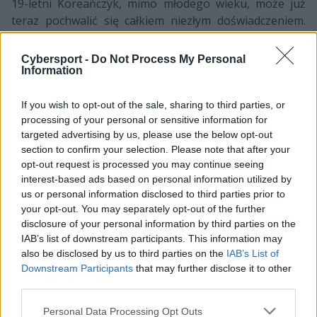
19-letni Koreańczyk, mimo młodego wieku, może już
teraz pochwalić się całkiem niezłym doświadczeniem.
Na koncie ma m.in. półfinał prestiżowego OGN
Overwatch APEX, do którego dotarł wraz z BK Stars.
Cybersport -
Do Not Process My Personal
Zresztą, nastoletni DPS brał udział w turniejach z tej
Information
serii aż trzykrotnie i swoją dobrą grą zapracował sobie
na przenosiny do jednej z czołowych koreańskich ekip,
If you wish to opt-out of the sale, sharing to third parties, or
processing of your personal or sensitive information for
czyli Lunatic-Hai. Początkowo grał tam tylko w
targeted advertising by us, please use the below opt-out
rezerwach, ale z czasem włączono go do kadry
section to confirm your selection. Please note that after your
pierwszej drużyny.
opt-out request is processed you may continue seeing
interest-based ads based on personal information utilized by
Zbiegło się to w czasie z przejęciem dotychczasowego
us or personal information disclosed to third parties prior to
składu L-H przez Seoul Dynasty. Bunny miał być jednym
your opt-out. You may separately opt-out of the further
z następców utytułowanych zawodników, ale po
disclosure of your personal information by third parties on the
zaledwie miesiącu do nich dołączył. W Overwatch
IAB’s list of downstream participants. This information may
League nie był jednak w stanie na dobre wywalczyć
also be disclosed by us to third parties on the
IAB’s List of
sobie miejsca, przez co regularnie godzić się musiał z
Downstream Participants
that may further disclose it to other
third parties.
rolą rezerwowego. Po raz ostatni na serwerze
mogliśmy oglądać go 8 marca podczas wygranego 3:1
Personal Data Processing Opt Outs