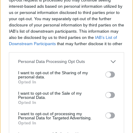
interest-based ads based on personal information utilized by
Takowe podsumowanie będziemy mogli usłyszeć już
us or personal information disclosed to third parties prior to
dziś na antenie Weszło FM. O godzinie 17:00 rozpocznie
your opt-out. You may separately opt-out of the further
się kolejna odsłona audycji "Weszło w esport", której
disclosure of your personal information by third parties on the
IAB’s list of downstream participants. This information may
prowadzącym jest Paweł Książek. Dzisiaj w specjalnej,
also be disclosed by us to third parties on the
IAB’s List of
dwugodzinnej audycji będziemy mogli usłyszeć wiele
Downstream Participants
that may further disclose it to other
osób bezpośrednio związanych z minionymi finałami.
third parties.
W studiu Weszło FM zagoszczą między innymi eksperci
Personal Data Processing Opt Outs
League of Legends – Wojciech "Tabasko" Kruza i
Tomasz "TheFakeOne" Milaniuk, jak również redaktor
I want to opt-out of the Sharing of my
personal data.
sekcji CS:GO w Cybersport.pl – Łukasz Twardowski.
Opted In
Ponadto będziemy mogli usłyszeć rozmowy z
I want to opt-out of the Sale of my
Tomaszem "phr" Wójcikiem, Grzegorzem "SZPERO"
Personal Data.
Dziamałkiem oraz Adrianem Kostrzębskim.
Opted In
Jutro (15.05) w "Weszło w esport" przez 2
I want to opt-out of processing my
Personal Data for Targeted Advertising.
godziny porozmawiamy o ESL Mistrzostwach
Opted In
Polski. W studiu pojawią się:
@LukaszPozyczek
,