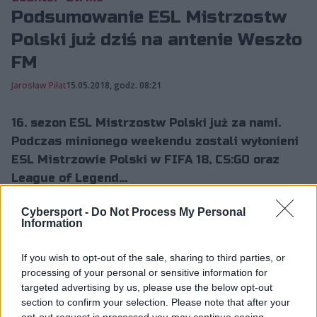
Podsumowanie ESL Mistrzostw
Polski już dziś na antenie Weszło
FM
Jarosław Piłat
15.05.2018, godz. 08:21
16. sezon ESL Mistrzostw Polski już za nami.
Podczas minionego weekendu zostali wyłonieni
ESL Mistrzowie Polski w FIFA 18, CS:GO oraz
League of Legend...
Cybersport -
Do Not Process My Personal
Information
16. sezon ESL Mistrzostw Polski już za nami. Podczas
minionego weekendu zostali wyłonieni ESL Mistrzowie
If you wish to opt-out of the sale, sharing to third parties, or
Polski w FIFA 18, CS:GO oraz League of Legends.
processing of your personal or sensitive information for
Powojenny kurz w większości już opadł i teraz
targeted advertising by us, please use the below opt-out
przyszedł czas na podsumowanie najbardziej
section to confirm your selection. Please note that after your
prestiżowych polskich rozgrywek.
opt-out request is processed you may continue seeing