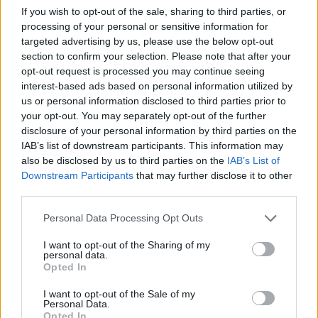
If you wish to opt-out of the sale, sharing to third parties, or
zaproszenie na Mistrzostwa Świata w Hearthstone'a!
processing of your personal or sensitive information for
targeted advertising by us, please use the below opt-out
W pierwszej odsłonie serii XiaoT musiał zmierzyć się z
section to confirm your selection. Please note that after your
Cubelockiem Polaka. Odpowiedź zawodnika Państwa
opt-out request is processed you may continue seeing
Środka nie była jednak szczególnie dobra, bowiem jego
interest-based ads based on personal information utilized by
Spiteful Druid po prostu nie był wystarczająco silny.
us or personal information disclosed to third parties prior to
a83650 przyzwyczaił nas już do tego, że jego ataki są
your opt-out. You may separately opt-out of the further
naprawdę efektywne dopiero w późniejszych turach
disclosure of your personal information by third parties on the
rozgrywki i podobnie było w tym przypadku. Nasz
IAB’s list of downstream participants. This information may
also be disclosed by us to third parties on the
IAB’s List of
rodak ograł swojego rywala w swojej 9. turze, wciąż
Downstream Participants
that may further disclose it to other
mając kilka punktów życia zapasu.
third parties.
Po krótkiej przerwie zawodnik Illuminar Gaming podjął
Personal Data Processing Opt Outs
Taunt Druida, który zresztą wydaje się być jego
najmocniejszym wyborem. XiaoT natomiast wybrał
I want to opt-out of the Sharing of my
personal data.
Recruit Huntera, dzięki któremu udało mu się napsuć
Opted In
sporo krwi graczowi znad Wisły. a83650 kilka razy
próbował rozbić obronę swojego przeciwnika, ale
I want to opt-out of the Sale of my
Personal Data.
ciągle brakowało mu kluczowych kart. Niemniej, kiedy w
Opted In