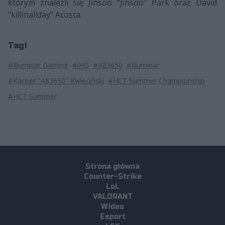
którym znaleźli się Jinsoo "Jinsoo" Park oraz David
"killinallday" Acosta.
Tagi
#Illuminar Gaming
#iHG
#A83650
#Illuminar
#Kacper "A83650" Kwieciński
#HCT Summer Championship
#HCT Summer
Strona główna
Counter-Strike
LoL
VALORANT
Wideo
Esport