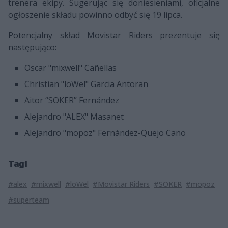
trenera ekipy. Sugerując się doniesieniami, oficjalne
ogłoszenie składu powinno odbyć się 19 lipca.
Potencjalny skład Movistar Riders prezentuje się
następująco:
Oscar "mixwell" Cañellas
Christian "loWel" Garcia Antoran
Aitor “SOKER” Fernández
Alejandro "ALEX" Masanet
Alejandro "mopoz" Fernández-Quejo Cano
Tagi
#alex
#mixwell
#loWel
#Movistar Riders
#SOKER
#mopoz
#superteam