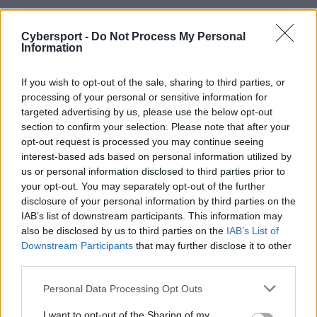
Zgodnie z informacjami zdobytymi przez portugalską
stronę najważniejszym ogniwem, a zarazem snajperem
Cybersport -
Do Not Process My Personal
Information
ekipy może zostać Oscar "mixwell" Cañellas. 22-latek w
ostatnim czasie pozostawał bez stałej drużyny, pełniąc
If you wish to opt-out of the sale, sharing to third parties, or
funkcję zmiennika w G2 Esports czy North. Według
processing of your personal or sensitive information for
słów Valdemara "valdego" Bjørna Vangså, które padły
targeted advertising by us, please use the below opt-out
w jednym z wywiadów, mixwell niemal na pewno nie
section to confirm your selection. Please note that after your
zostanie zawodnikiem duńskiej formacji w najbliższym
opt-out request is processed you may continue seeing
czasie, mimo że na niedawno zakończonym turnieju
interest-based ads based on personal information utilized by
DreamHack Open Valencia 2018 snajper otarł się o
us or personal information disclosed to third parties prior to
your opt-out. You may separately opt-out of the further
zdobycie tytułu MVP, notując imponujący rating na
disclosure of your personal information by third parties on the
poziomie 1.26.
IAB’s list of downstream participants. This information may
also be disclosed by us to third parties on the
IAB’s List of
Za tworzenie przewagi na mapie odpowiadać może
Downstream Participants
that may further disclose it to other
entryfragger Christian "loWel" Garcia Antoran, który
third parties.
teoretycznie wciąż znajduje się pod kontraktem z
organizacją Tempo Storm. Teoretycznie, gdyż w ciągu
Personal Data Processing Opt Outs
ostatnich tygodni przewinęło się wiele plotek na temat
I want to opt-out of the Sharing of my