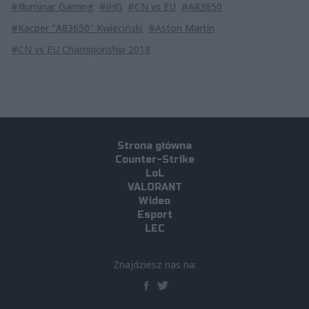
#Illuminar Gaming
#iHG
#CN vs EU
#A83650
#Kacper "A83650" Kwieciński
#Aston Martin
#CN vs EU Championship 2018
Strona główna
Counter-Strike
LoL
VALORANT
Wideo
Esport
LEC
Znajdziesz nas na: