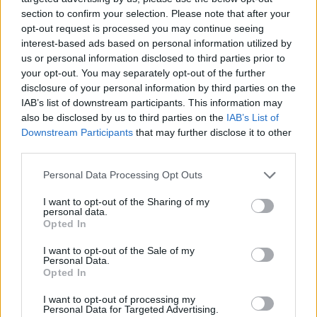
będzie sportowy samochód marki Aston Martin!
section to confirm your selection. Please note that after your
opt-out request is processed you may continue seeing
I will be travelling to Shanghai next month to
interest-based ads based on personal information utilized by
us or personal information disclosed to third parties prior to
compete in EU vs CN tournament. The winner
your opt-out. You may separately opt-out of the further
gets an Aston Martin! Super excited about this
disclosure of your personal information by third parties on the
event.
pic.twitter.com/eU1qne9rch
IAB’s list of downstream participants. This information may
also be disclosed by us to third parties on the
IAB’s List of
— Kacper Kwieciński (@a83650)
3 sierpnia
Downstream Participants
that may further disclose it to other
2018
third parties.
To już piąty turniej, w których najlepsi zawodnicy Chin
Personal Data Processing Opt Outs
zmierzą się z reprezentantami Starego Kontynentu.
Mimo wszystko dopiero od drugiej odsłony zmagań w
I want to opt-out of the Sharing of my
personal data.
puli nagród pojawiły się również sportowe samochody.
Opted In
W edycji z 2015 roku dla zwycięzcy zawodów
I want to opt-out of the Sale of my
przewidywano Ferrari CaliforniaT, czyli auto, którego
Personal Data.
wartość na dziś wynosi nieco ponad 200 tysięcy
Opted In
dolarów. Jednakże wówczas najlepszym okazał się
I want to opt-out of processing my
Aleksandr "Kolento" Malsh, a prestiżowa nagroda
Personal Data for Targeted Advertising.