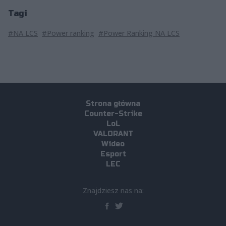
Tagi
#NA LCS
#Power ranking
#Power Ranking NA LCS
Strona główna
Counter-Strike
LoL
VALORANT
Wideo
Esport
LEC
Znajdziesz nas na: