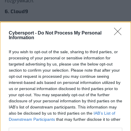
rozgrywkach.
6. Cloud9
Cybersport -
Do Not Process My Personal
Information
If you wish to opt-out of the sale, sharing to third parties, or
processing of your personal or sensitive information for
targeted advertising by us, please use the below opt-out
section to confirm your selection. Please note that after your
opt-out request is processed you may continue seeing
interest-based ads based on personal information utilized by
us or personal information disclosed to third parties prior to
fot. Riot Games
your opt-out. You may separately opt-out of the further
disclosure of your personal information by third parties on the
Przez cały letni split Cloud9 wielokrotnie musiało
IAB’s list of downstream participants. This information may
mierzyć się z różnymi problemami. Wielokrotne zmiany
also be disclosed by us to third parties on the
IAB’s List of
w składzie, kontrowersje z tym związane, transfer
Downstream Participants
that may further disclose it to other
Andy'ego "Smoothiego" Ta do Echo Fox i nierówna
third parties.