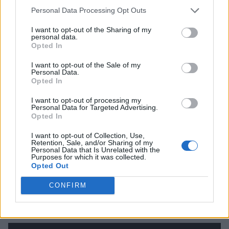
forma były powodem do dyskusji nad przyszłością
Personal Data Processing Opt Outs
formacji. Ostatnio jednak radzi sobie naprawdę dobrze,
pokonując ważnych rywali w walce o play-offy.
I want to opt-out of the Sharing of my
personal data.
Zobaczymy jak będą wyglądać potyczki z Teamem
Opted In
Liquid czy FlyQuest, które muszą zostać przez C9
pokonane, aby zespół mógł po raz kolejny być jednym
I want to opt-out of the Sale of my
Personal Data.
z pewniejszych kandydatów do wyjazdu na Worldsy.
Opted In
5. FlyQuest
I want to opt-out of processing my
Personal Data for Targeted Advertising.
Opted In
I want to opt-out of Collection, Use,
Retention, Sale, and/or Sharing of my
Personal Data that Is Unrelated with the
Purposes for which it was collected.
Opted Out
CONFIRM