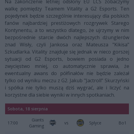
Na zakończenie letniej odsłony EU LCS zobaczymy
walkę pomiędzy Teamem Vitality a G2 Esports. Ten
pojedynek będzie szczególnie interesujący dla polskich
fanów najbardziej prestiżowych rozgrywek Starego
Kontynentu, a to wszystko dlatego, że ujrzymy w nim
bezpośrednie starcie dwóch najlepszych dżunglerów
znad Wisły, czyli Jankosa oraz Mateusza "Kikisa"
Szkudlarka. Vitality znajduje się jednak w nieco gorszej
sytuacji od G2 Esports, bowiem posiada o jedno
zwycięstwo mniej, co automatycznie sprawia, że
ewentualny awans do półfinałów nie będzie zależał
tylko od wyniku meczu z G2. Jakub "Jactroll" Skurzyński
i spółka nie tylko muszą dziś wygrać, ale i liczyć na
korzystne dla siebie wyniki w innych spotkaniach.
Sobota, 18 sierpnia
Giants
17:00
vs
Splyce
Bo1
Gaming