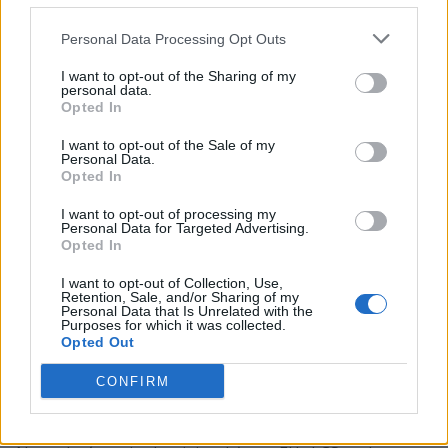
tak musi liczyć na porażkę Schalke oraz G2 Esports.
Tak jak już wspominaliśmy przegrana Schalke 04 z
Personal Data Processing Opt Outs
H2k-Gaming jest bardzo nieprawdopodobnym
I want to opt-out of the Sharing of my
scenariuszem, dlatego też bezpośredni awans Misfits
personal data.
do półfinałów play-offów również wydaje się być
Opted In
teoretycznie niemożliwym.
I want to opt-out of the Sale of my
Personal Data.
Później czeka nas kolejne spotkanie, które w teorii nie
Opted In
będzie miało szczególnie dużego znaczenia, bowiem
I want to opt-out of processing my
pewne miejsca w półfinałach letniej rundy EU LCS Fnatic
Personal Data for Targeted Advertising.
podejmie walkę z Unicorns of Love, które nie ma już
Opted In
szans na play-offy. Mimo wszystko Fnatic wciąż może
I want to opt-out of Collection, Use,
utracić pierwsze miejsce w tabeli, przez co będzie
Retention, Sale, and/or Sharing of my
Personal Data that Is Unrelated with the
musiało zmierzyć się z trudniejszym rywalem w
Purposes for which it was collected.
półfinale z uwagi na gorsze rozstawienie. Jednakże
Opted Out
patrząc na aktualną formę podopiecznych Dylana
CONFIRM
Falco, trudno jest wierzyć w to, że nie poradzą sobie oni
z UoL.