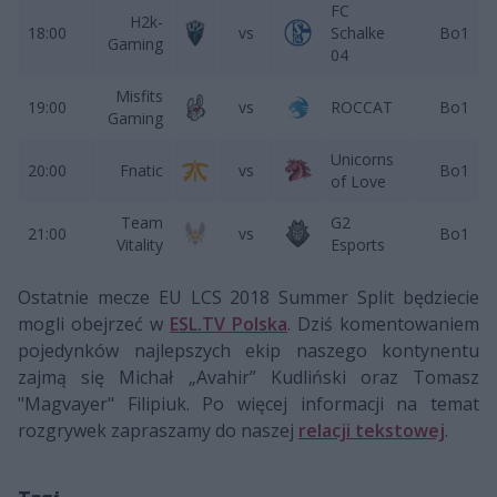
FC
H2k-
18:00
vs
Schalke
Bo1
Gaming
04
Misfits
19:00
vs
ROCCAT
Bo1
Gaming
Unicorns
20:00
Fnatic
vs
Bo1
of Love
Team
G2
21:00
vs
Bo1
Vitality
Esports
Ostatnie mecze EU LCS 2018 Summer Split będziecie
mogli obejrzeć w
ESL.TV Polska
. Dziś komentowaniem
pojedynków najlepszych ekip naszego kontynentu
zajmą się Michał „Avahir” Kudliński oraz Tomasz
"Magvayer" Filipiuk. Po więcej informacji na temat
rozgrywek zapraszamy do naszej
relacji tekstowej
.