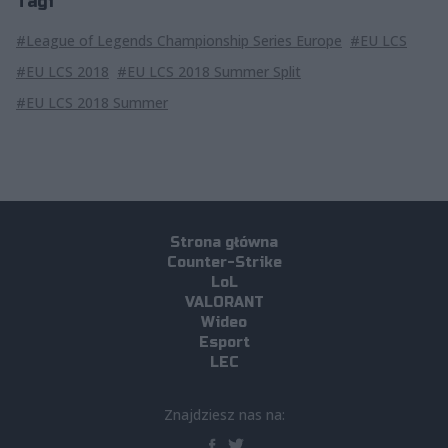
Tagi
#League of Legends Championship Series Europe
#EU LCS
#EU LCS 2018
#EU LCS 2018 Summer Split
#EU LCS 2018 Summer
Strona główna
Counter-Strike
LoL
VALORANT
Wideo
Esport
LEC
Znajdziesz nas na: