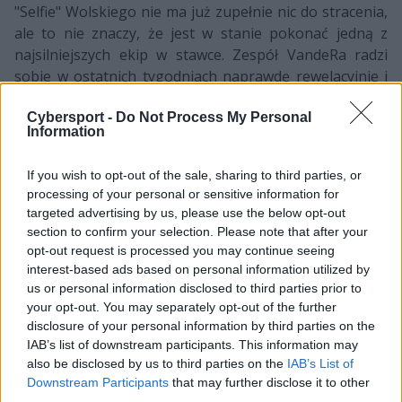
"Selfie" Wolskiego nie ma już zupełnie nic do stracenia,
ale to nie znaczy, że jest w stanie pokonać jedną z
najsilniejszych ekip w stawce. Zespół VandeRa radzi
sobie w ostatnich tygodniach naprawdę rewelacyjnie i
jest jednym z głównych pretendentów do zgarnięcia
miejsca w półfinale, tym bardziej, że dziś zmierzy się z
Cybersport -
Do Not Process My Personal
Information
najniżej notowaną drużyną zestawienia. Jeżeli S04
wygra z H2K, co jest bardzo prawdopodobnym
If you wish to opt-out of the sale, sharing to third parties, or
scenariuszem, to znacząco zbliży się do półfinałów.
processing of your personal or sensitive information for
Mimo to VandeR i jego kompani będą wtedy musieli
targeted advertising by us, please use the below opt-out
liczyć jeszcze na porażkę G2 z Vitality, bowiem w innej
section to confirm your selection. Please note that after your
sytuacji na pewno zobaczymy tie-break.
opt-out request is processed you may continue seeing
interest-based ads based on personal information utilized by
Po krótkiej przerwie w szranki staną Misfits Gaming
us or personal information disclosed to third parties prior to
oraz ROCCAT. Jeżeli Steven "Hans Sama" Liv i jego
your opt-out. You may separately opt-out of the further
kompani mają chęć uniknąć przymusu gry w
disclosure of your personal information by third parties on the
IAB’s list of downstream participants. This information may
ćwierćfinałach, to muszą pokonać swoich dzisiejszych
also be disclosed by us to third parties on the
IAB’s List of
oponentów. Misfits wydaje się być murowanym
Downstream Participants
that may further disclose it to other
faworytem tego pojedynku, lecz nawet jeśli wygra, to i
third parties.