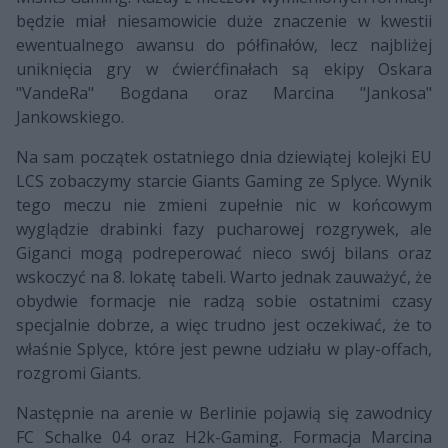
będzie miał niesamowicie duże znaczenie w kwestii
ewentualnego awansu do półfinałów, lecz najbliżej
uniknięcia gry w ćwierćfinałach są ekipy Oskara
"VandeRa" Bogdana oraz Marcina "Jankosa"
Jankowskiego.
Na sam początek ostatniego dnia dziewiątej kolejki EU
LCS zobaczymy starcie Giants Gaming ze Splyce. Wynik
tego meczu nie zmieni zupełnie nic w końcowym
wyglądzie drabinki fazy pucharowej rozgrywek, ale
Giganci mogą podreperować nieco swój bilans oraz
wskoczyć na 8. lokatę tabeli. Warto jednak zauważyć, że
obydwie formacje nie radzą sobie ostatnimi czasy
specjalnie dobrze, a więc trudno jest oczekiwać, że to
właśnie Splyce, które jest pewne udziału w play-offach,
rozgromi Giants.
Następnie na arenie w Berlinie pojawią się zawodnicy
FC Schalke 04 oraz H2k-Gaming. Formacja Marcina