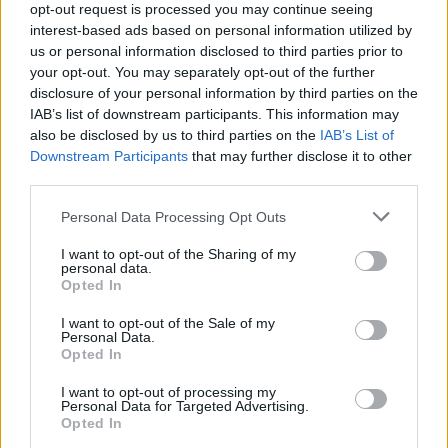
opt-out request is processed you may continue seeing
Druga potyczka zaczęła się katastrofalnie dla Fnatic. W
interest-based ads based on personal information utilized by
ciągu pierwszych pięciu minut trzy zabójstwa
us or personal information disclosed to third parties prior to
zgarnął Steven "Hans sama" Liv, a jego kompani na
your opt-out. You may separately opt-out of the further
pozostałych alejach również radzili sobie bardzo
disclosure of your personal information by third parties on the
IAB’s list of downstream participants. This information may
dobrze. Do dziesiątej minuty przewaga w złocie
also be disclosed by us to third parties on the
IAB’s List of
wyniosła ponad trzy tysiące, a Misfits ani myślało
Downstream Participants
that may further disclose it to other
spocząć na laurach. Już w 22. minucie po
third parties.
wyłączeniu Rasmusa "Capsa" Winthera na konto
Królików wpadł pierwszy Baron, ze wzmocnieniem
Personal Data Processing Opt Outs
którego podopieczni Hussaina Moosviego zniszczyli
I want to opt-out of the Sharing of my
dwa inhibitory. Jeszcze przed upływem pół godziny gry
personal data.
Barney "Alphari" Morris i kompani wyrównali rezultat
Opted In
meczu, sprowadzając go do Bo3.
I want to opt-out of the Sale of my
Personal Data.
Na trzecią potyczkę pomarańczowo-czarni wyciągnęli
Opted In
asa z rękawa w postaci Vayne dla Capsa. Początek
I want to opt-out of processing my
spotkania wskazywał na łatwe zwycięstwo Misfits –
Personal Data for Targeted Advertising.
midlaner Fnatic oddał pierwszą krew, a w ciągu
Opted In
pierwszych szesnastu minut ekipa Hans samy