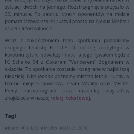
sytuacji dwóch na jednego. Rozstrzygnięcie przyszło w
32. minucie. Po zabiciu trzech oponentów na midzie
pomarańczowo-czarni ruszyli prosto na Nexus Misfits i
dopełnili formalności.
Wraz z zakończeniem tego spotkania poznaliśmy
drugiego finalistę EU LCS. O obronę zdobytego w
kwietniu tytułu powalczy Fnatic, a jego rywalem będzie
FC Schalke 04 z Oskarem "Vanderem" Bogdanem w
składzie. To spotkanie zostanie rozegrane w najbliższą
niedzielę. Nim jednak poznamy mistrza letniej rundy, o
trzecie miejsce powalczą Team Vitality oraz Misfits.
Pełny harmonogram oraz drabinkę play-offów
znajdziecie w naszej
relacji tekstowej
.
Tagi
#fnatic
#EU LCS
#Misfits
#EU LCS 2018