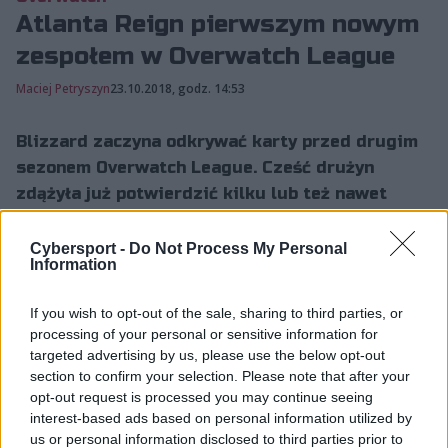
Atlanta Reign pierwszym nowym
zespołem w Overwatch League
Maciej Petryszyn
23.10.2018, godz. 14:53
Blizzard zaczyna odkrywać karty przed drugim
sezonem Overwatch League. Cześć drużyn
zdążyła już potwierdzić kilku lub też nawet
wszystkich pozyskanych...
Cybersport -
Do Not Process My Personal
Information
Blizzard zaczyna odkrywać karty przed drugim
If you wish to opt-out of the sale, sharing to third parties, or
sezonem Overwatch League. Cześć drużyn zdążyła już
processing of your personal or sensitive information for
potwierdzić kilku lub też nawet wszystkich
targeted advertising by us, please use the below opt-out
pozyskanych przez siebie graczy, jednak nadal
section to confirm your selection. Please note that after your
tajemnicą pozostawały nazwy, jakie przyjmą
opt-out request is processed you may continue seeing
przyłączone do ligi zespoły. Aż do dziś.
interest-based ads based on personal information utilized by
us or personal information disclosed to third parties prior to