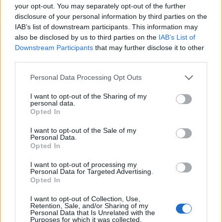
Teraz wiemy już, że ulokowana w stanie Georgia ekipa,
your opt-out. You may separately opt-out of the further
która zarządzana będzie przez Cox Enterprises,
disclosure of your personal information by third parties on the
otrzymała nazwę Atlanta Reign. W herbie formacji
IAB’s list of downstream participants. This information may
znalazł się feniks w koronie, zaś całość utrzymano w
also be disclosed by us to third parties on the
IAB’s List of
Downstream Participants
that may further disclose it to other
czerwonej oraz szarej kolorystyce. Wybór samego
third parties.
ptaka nie jest w żadnym wypadku przypadkowy –
feniks jest bowiem również elementem oficjalnej
Personal Data Processing Opt Outs
pieczęci Atlanty, nic więc dziwnego, że włodarze
I want to opt-out of the Sharing of my
postanowili w ten właśnie sposób zamanifestować swój
personal data.
związek z regionem.
Opted In
–
Jesteśmy podekscytowani faktem, że w końcu
I want to opt-out of the Sale of my
Personal Data.
możemy ujawnić Atlanta Reign
– przyznał Paul
Opted In
Hamilton, prezydent oraz dyrektor generalny Atlanta
Esports Ventures. –
Od samego początku mówiliśmy,
I want to opt-out of processing my
Personal Data for Targeted Advertising.
że tworzymy to wszystko, by na poważnie włączyć się
Opted In
do gry. Wybraliśmy więc nazwę, która odzwierciedla te
I want to opt-out of Collection, Use,
intencje. Chcemy bezpośrednio zaangażować w to
Retention, Sale, and/or Sharing of my
wszystkich miejscowych pasjonatów esportu oraz całe
Personal Data that Is Unrelated with the
Purposes for which it was collected.