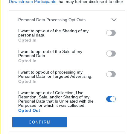
Downstream Participants
that may further disclose it to other
Vici
1:2
Virtus.pro
third parties.
Gaming
Personal Data Processing Opt Outs
Finał drabinki wygranych
I want to opt-out of the Sharing of my
personal data.
Po przerwie byliśmy świadkami niemniej zaciętej walki o
Opted In
wielki finał ESL One. Virtus.pro zmierzyło się z Vici
Gaming w finale drabinki wygranych. Pierwsze trwające
I want to opt-out of the Sale of my
Personal Data.
blisko trzy kwadranse spotkanie powędrowało w ręce
Opted In
reprezentantów Państwa Środka, ale VP wyrównało
I want to opt-out of processing my
stan serii pewnie wygrywając drugą potyczkę. Trzeci
Personal Data for Targeted Advertising.
pojedynek choć początkowo wyrównany został z
Opted In
czasem zdominowany przez Vici, które nie
I want to opt-out of Collection, Use,
zaprzepaściło zdobytej przewagi i ostatecznie
Retention, Sale, and/or Sharing of my
wywalczyło miejsce w wielkim finale zawodów.
Personal Data that Is Unrelated with the
Purposes for which it was collected.
Opted Out
Team
paiN
2:0
Secret
Gaming
CONFIRM