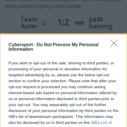
stoczy ostateczny bój o mistrzostwo.
Team
paiN
1:2
Aster
Gaming
Mecz 2. rundy drabinki przegranych
Cybersport -
Do Not Process My Personal
Information
W pierwszym meczu dnia zmierzyły się Team Aster i
paiN Gaming. Po sukcesie Chińczyków w fazie
grupowej można było oczekiwać po nich łatwego
If you wish to opt-out of the sale, sharing to third parties, or
processing of your personal or sensitive information for
zwycięstwa. Tymczasem już pierwsze starcie pokazało,
targeted advertising by us, please use the below opt-out
że będzie to bardzo zacięty pojedynek. Choć to Aster
section to confirm your selection. Please note that after your
zdołało wygrać inaugurującą bitwę, do jej
opt-out request is processed you may continue seeing
rozstrzygnięcia potrzeba było prawie godziny. Takich
interest-based ads based on personal information utilized by
problemów nie miało już paiN Gaming, które zarówno
us or personal information disclosed to third parties prior to
drugą, jak i trzecią potyczkę zamknęło w przeciągu
your opt-out. You may separately opt-out of the further
dwudziestu pięciu minut i wyeliminowało Team Aster z
disclosure of your personal information by third parties on the
IAB’s list of downstream participants. This information may
dalszej walki.
also be disclosed by us to third parties on the
IAB’s List of