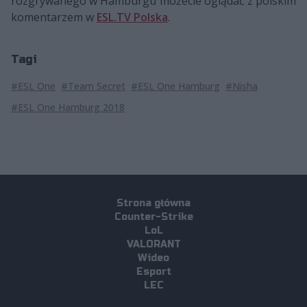
rozgrywanego w Hamburgu możecie oglądać z polskim
komentarzem w
ESL.TV Polska
.
Tagi
#ESL One
#Team Secret
#ESL One Hamburg
#Nisha
#ESL One Hamburg 2018
Strona główna
Counter-Strike
LoL
VALORANT
Wideo
Esport
LEC