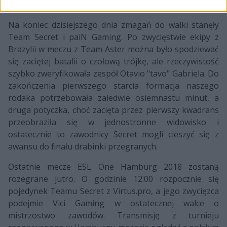
Półfinał drabinki przegranych
Na koniec dzisiejszego dnia zmagań do walki stanęły
Team Secret i paiN Gaming. Po zwycięstwie ekipy z
Brazylii w meczu z Team Aster można było spodziewać
się zaciętej batalii o czołową trójkę, ale rzeczywistość
szybko zweryfikowała zespół Otavio "tavo" Gabriela. Do
zakończenia pierwszego starcia formacja naszego
rodaka potrzebowała zaledwie osiemnastu minut, a
druga potyczka, choć zacięta przez pierwszy kwadrans
przeobraziła się w jednostronne widowisko i
ostatecznie to zawodnicy Secret mogli cieszyć się z
awansu do finału drabinki przegranych.
Ostatnie mecze ESL One Hamburg 2018 zostaną
rozegrane jutro. O godzinie 12:00 rozpocznie się
pojedynek Teamu Secret z Virtus.pro, a jego zwycięzca
podejmie Vici Gaming w ostatecznej walce o
mistrzostwo zawodów. Transmisję z turnieju