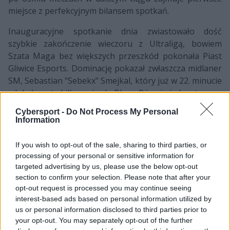
miejsce z perfekcyjnym bilansem spotkań.
Inauguracyjne spotkanie dnia zwiastowało dość
szybkie zakończenie wieczoru z Ultraligą, bowiem
Szata Maga bez większych przeszkód pokonała Piast
Gliwice Esports. Dominację pokazał zwłaszcza midlaner
SM, Sebastian "Sebekx" Smejkal, który już w 22. minucie
zdobył penta killa grając LeBlanc. Równie jednostronne
było drugie starcie, w którym zobaczyliśmy Pompa
Cybersport -
Do Not Process My Personal
Team oraz Valkirię Esports. Zgodnie z oczekiwaniami
Information
zwyciężył obecny lider zestawienia, nawet mimo
bohaterskiej kradzieży Barona w wykonaniu Bruna
If you wish to opt-out of the sale, sharing to third parties, or
"Brunessa" Freunda.
processing of your personal or sensitive information for
targeted advertising by us, please use the below opt-out
Dopiero mecz numer trzy był jakkolwiek wyrównany –
section to confirm your selection. Please note that after your
do rozstrzygnięcia potyczki między Akademią i Wisłą
opt-out request is processed you may continue seeing
Płock potrzeba było blisko 34 minut. Ostatecznie po
interest-based ads based on personal information utilized by
us or personal information disclosed to third parties prior to
zwycięstwo sięgnął zespół Bartłomieja "Fresskowego"
your opt-out. You may separately opt-out of the further
Przewoźnika, dzięki czemu po trzecim tygodniu to