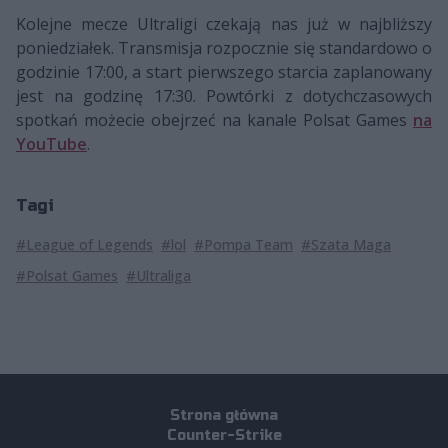
Kolejne mecze Ultraligi czekają nas już w najbliższy
poniedziałek. Transmisja rozpocznie się standardowo o
godzinie 17:00, a start pierwszego starcia zaplanowany
jest na godzinę 17:30. Powtórki z dotychczasowych
spotkań możecie obejrzeć na kanale Polsat Games
na
YouTube
.
Tagi
#League of Legends
#lol
#Pompa Team
#Szata Maga
#Polsat Games
#Ultraliga
Strona główna
Counter-Strike