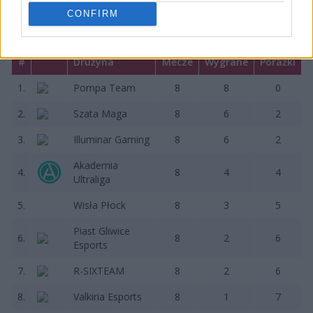
CONFIRM
Tabela po trzeciej kolejce zmagań:
#
Drużyna
Mecze
Wygrane
Porażki
1.
Pompa Team
8
8
0
2.
Szata Maga
8
6
2
3.
Illuminar Gaming
8
6
2
Akademia
4.
8
4
4
Ultraliga
5.
Wisła Płock
8
3
5
Piast Gliwice
6.
8
2
6
Esports
7.
R-SIXTEAM
8
2
6
8.
Valkiria Esports
8
1
7