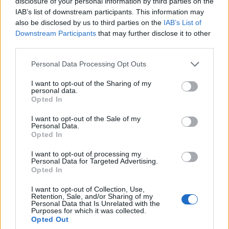
disclosure of your personal information by third parties on the
Akademia zamyka górną połowę tabeli. Na koniec
IAB’s list of downstream participants. This information may
kolejnego dnia rywalizacji zmierzyły się R-SIXTEAM oraz
also be disclosed by us to third parties on the
IAB’s List of
Illuminar Gaming. Mimo pokazu woli walki podopieczni
Downstream Participants
that may further disclose it to other
Michała "Avahira" Kudlińskiego musieli ostatecznie
third parties.
uznać wyższość ekipy pod przewodnictwem Adriana
Personal Data Processing Opt Outs
"hatchy'ego" Widery.
I want to opt-out of the Sharing of my
Wyniki trzeciego dnia trzeciego tygodnia Ultraligi:
personal data.
Opted In
Środa, 7 listopada
I want to opt-out of the Sale of my
Personal Data.
Piast Gliwice
Opted In
0:1
Szata Maga
Bo1
Esports
I want to opt-out of processing my
Valkiria
Personal Data for Targeted Advertising.
0:1
Pompa Team
Bo1
Opted In
Esports
I want to opt-out of Collection, Use,
Akademia
1:0
Wisła Płock
Bo1
Retention, Sale, and/or Sharing of my
Personal Data that Is Unrelated with the
Purposes for which it was collected.
Illuminar
Opted Out
R-SIXTEAM
0:1
Bo1
Gaming