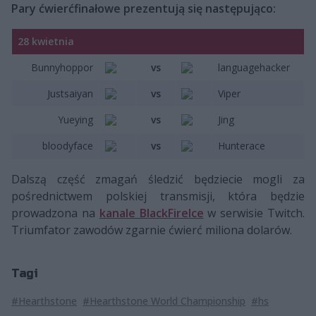
Pary ćwierćfinałowe prezentują się następująco:
28 kwietnia
Bunnyhoppor
vs
languagehacker
Justsaiyan
vs
Viper
Yueying
vs
Jing
bloodyface
vs
Hunterace
Dalszą część zmagań śledzić będziecie mogli za
pośrednictwem polskiej transmisji, która będzie
prowadzona na
kanale BlackFireIce
w serwisie Twitch.
Triumfator zawodów zgarnie ćwierć miliona dolarów.
Tagi
#Hearthstone
#Hearthstone World Championship
#hs