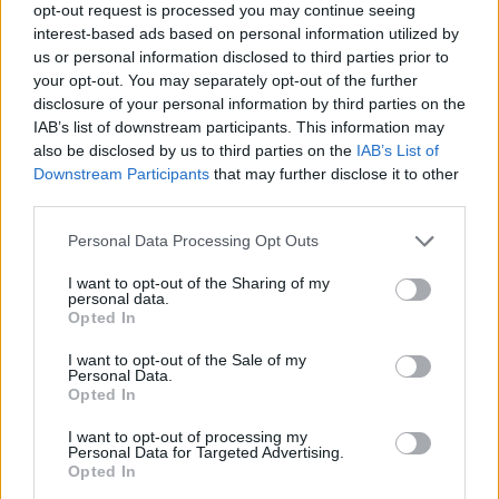
opt-out request is processed you may continue seeing
2:0. Wtedy nastał jednak kataklizm i to rywal przejął
interest-based ads based on personal information utilized by
inicjatywę, dokonując ostatecznie spektakularnego
us or personal information disclosed to third parties prior to
powrotu, zwieńczonego heroicznym triumfem 3:2 i
your opt-out. You may separately opt-out of the further
wywalczeniem przepustki do ćwierćfinału Mistrzostw
disclosure of your personal information by third parties on the
Świata.
IAB’s list of downstream participants. This information may
also be disclosed by us to third parties on the
IAB’s List of
Komplet wyników Polaka na HWC 2019:
Downstream Participants
that may further disclose it to other
third parties.
26 kwietnia
Personal Data Processing Opt Outs
A83650
2:3
Justsaiyan
I want to opt-out of the Sharing of my
personal data.
Opted In
27 kwietnia
A83650
3:0
Ike
I want to opt-out of the Sale of my
Personal Data.
Opted In
A83650
2:3
Hunterace
I want to opt-out of processing my
Tabela grupy C:
Personal Data for Targeted Advertising.
Opted In