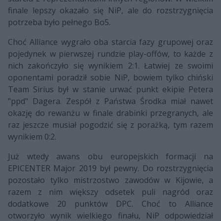
finale lepszy okazało się NiP, ale do rozstrzygnięcia
potrzeba było pełnego Bo5.
Choć Alliance wygrało oba starcia fazy grupowej oraz
pojedynek w pierwszej rundzie play-offów, to każde z
nich zakończyło się wynikiem 2:1. Łatwiej ze swoimi
oponentami poradził sobie NiP, bowiem tylko chiński
Team Sirius był w stanie urwać punkt ekipie Petera
"ppd" Dagera. Zespół z Państwa Środka miał nawet
okazję do rewanżu w finale drabinki przegranych, ale
raz jeszcze musiał pogodzić się z porażką, tym razem
wynikiem 0:2.
Już wtedy awans obu europejskich formacji na
EPICENTER Major 2019 był pewny. Do rozstrzygnięcia
pozostało tylko mistrzostwo zawodów w Kijowie, a
razem z nim większy odsetek puli nagród oraz
dodatkowe 20 punktów DPC. Choć to Alliance
otworzyło wynik wielkiego finału, NiP odpowiedział