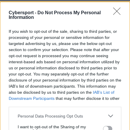
dwoma niespełna 35-minutowymi zwycięstwami.
Tommy "Taiga" Le i spółka nie złożyli jednak broni i po
Cybersport -
Do Not Process My Personal
zażartej, godzinnej potyczce doprowadzili do
Information
wyrównania. Szczęścia zabrakło w piątej bitwie, bowiem
tam raz jeszcze dominowało Ninjas in Pyjamas. Po 32
If you wish to opt-out of the sale, sharing to third parties, or
processing of your personal or sensitive information for
minutach ppd i kompani mogli cieszyć się z
targeted advertising by us, please use the below opt-out
ostatecznego zwycięstwa.
section to confirm your selection. Please note that after your
opt-out request is processed you may continue seeing
Tak prezentuje się lista uczestników EPICENTER
interest-based ads based on personal information utilized by
Major 2019:
us or personal information disclosed to third parties prior to
your opt-out. You may separately opt-out of the further
Evil
Alliance
Fnatic
disclosure of your personal information by third parties on the
Geniuses
IAB’s list of downstream participants. This information may
also be disclosed by us to third parties on the
IAB’s List of
Gambit
Ninjas in
Infamous
Downstream Participants
that may further disclose it to other
Esports
Pyjamas
third parties.
Royal
paiN
Personal Data Processing Opt Outs
PSG.LGD
Never
Gaming
Give Up
I want to opt-out of the Sharing of my