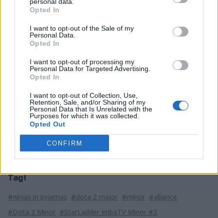
personal data.
Team
TNC
ViCi
Opted In
Secret
Predator
Gaming
I want to opt-out of the Sale of my
Personal Data.
EPICENTER Major odbędzie się w dniach 22-30 czerwca
Opted In
w moskiewskiej CSKA Arenie. Do walki staną najlepsze
I want to opt-out of processing my
formacje z całego świata, a wśród nich również lider
Personal Data for Targeted Advertising.
rankingu DPC – Team Secret Michała "Nishy"
Opted In
Jankowskiego. Spośród wszystkich uczestników ośmiu
I want to opt-out of Collection, Use,
ma już pewny udział na The International 8, zaś dla
Retention, Sale, and/or Sharing of my
Personal Data that Is Unrelated with the
pozostałych walka o punkty DPC jest ważniejsza, niż o
Purposes for which it was collected.
pulę nagród. Jeśli bowiem nie uda się zebrać
Opted Out
wystarczającej liczby oczek, ostatnią szansą będą
CONFIRM
regionalne kwalifikacje.
Tagi
#ninjas in pyjamas
#dota 2 major
#minor
#alliance
#Dota 2 Minor
#StarLadder ImbaTV Minor #2