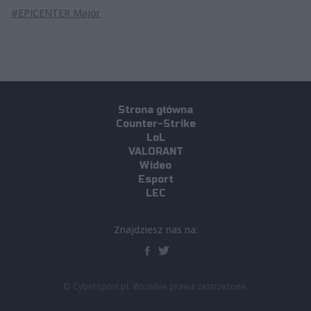
#EPICENTER Major
Strona główna
Counter-Strike
LoL
VALORANT
Wideo
Esport
LEC
Znajdziesz nas na:
© Cybersport.pl. Wszelkie prawa zastrzeżone.