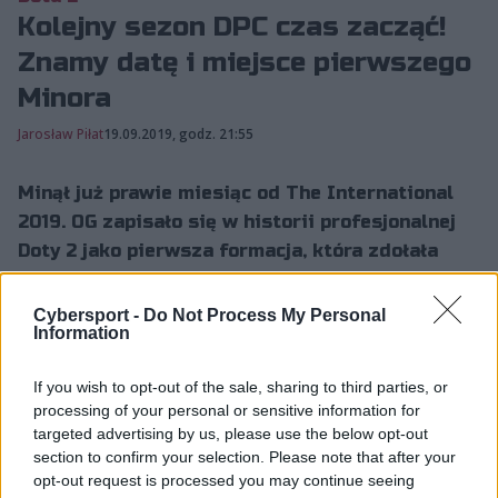
Kolejny sezon DPC czas zacząć!
Znamy datę i miejsce pierwszego
Minora
Jarosław Piłat
19.09.2019, godz. 21:55
Minął już prawie miesiąc od The International
2019. OG zapisało się w historii profesjonalnej
Doty 2 jako pierwsza formacja, która zdołała
obronić tyt...
Cybersport -
Do Not Process My Personal
Information
Minął już prawie miesiąc od The International 2019. OG
zapisało się w historii profesjonalnej Doty 2 jako
If you wish to opt-out of the sale, sharing to third parties, or
processing of your personal or sensitive information for
pierwsza formacja, która zdołała obronić tytuł mistrza
targeted advertising by us, please use the below opt-out
świata, a Team Liquid zdążył już się pogodzić z myślą,
section to confirm your selection. Please note that after your
że w tym roku nie uda się wrócić na tron. Kurz po finale
opt-out request is processed you may continue seeing
turnieju zdążył już opaść, a fani oraz drużyny zaczęły