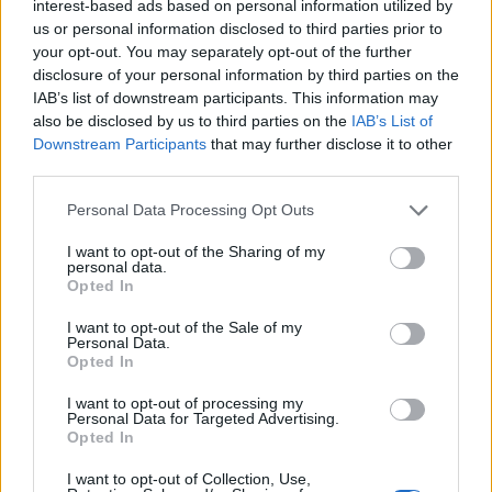
interest-based ads based on personal information utilized by
wypatrywać pierwszych informacji dotyczących
us or personal information disclosed to third parties prior to
rozpoczęcia kolejnego sezonu rozgrywek. Dzisiaj
your opt-out. You may separately opt-out of the further
wreszcie zza horyzontu wyłoniła się pierwsza taka
disclosure of your personal information by third parties on the
IAB’s list of downstream participants. This information may
informacja.
also be disclosed by us to third parties on the
IAB’s List of
Pierwszy Minor Dota Pro Circuit 2019/2020 zawędruje
Downstream Participants
that may further disclose it to other
third parties.
do Los Angeles i zostanie rozegrany w dniach 7-10
listopada. Jego organizatorem będzie Beyond The
Personal Data Processing Opt Outs
Summit, a same zawody będą nosiły nazwę Dota
Summit 11. To będzie pierwsza impreza spod szyldu tej
I want to opt-out of the Sharing of my
personal data.
spółki, która zostanie rozegrana przed publicznością
Opted In
zgromadzoną w arenie.
I want to opt-out of the Sale of my
Personal Data.
Po zmianach w systemie DPC w planach Valve nie było
Opted In
miejsca dla BTS w kwestii zmagań nagradzających
punktami DPC. Ostatni taki turniej miał miejsce jeszcze
I want to opt-out of processing my
Personal Data for Targeted Advertising.
w roku 2017, kiedy to odbyło się Dota Summit 8, czyli
Opted In
również jeden z Minorów. Od tego momentu Beyond
The Summit organizowało co prawda zawody znane dla
I want to opt-out of Collection, Use,