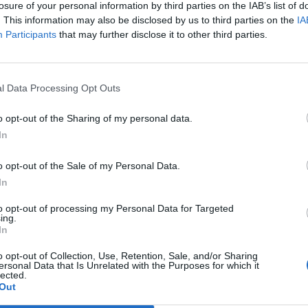
losure of your personal information by third parties on the IAB’s list of
ka-Pedersena, który od przyszłego roku będzie reprez
. This information may also be disclosed by us to third parties on the
IA
ak renomowanej drużyny, jaką bez wątpienia jest Fnatic.
Participants
that may further disclose it to other third parties.
ęki której mogę współpracować z tak ogromną organizacją
inalistów Worlds –
oznajmił 19-latek. –
Zawsze poszukuję n
l Data Processing Opt Outs
cie, dzięki któremu będę świetnie pasował we Fnatic, tym bar
dlaner –
dodał.
o opt-out of the Sharing of my personal data.
In
 Fnatic. –
Jestem niezwykle dumny będąc częścią tej świetne
, obiecuję, że dam z siebie wszystko, aby pomóc Fnatic osią
o opt-out of the Sale of my Personal Data.
 dotychczas, dziękuję za okazane wsparcie we wszystkich
In
–
skwitował Selfmade.
to opt-out of processing my Personal Data for Targeted
ing.
ż w wideo opublikowanym przez pomarańczowo-czarnych. –
Do
In
aką będę miał w życiu
– wyznał Selfmade. –
Wybrałem właśni
 wygrać Worlds
– dodał. Całe wideo z udziałem nowego gra
o opt-out of Collection, Use, Retention, Sale, and/or Sharing
ersonal Data that Is Unrelated with the Purposes for which it
lected.
Out