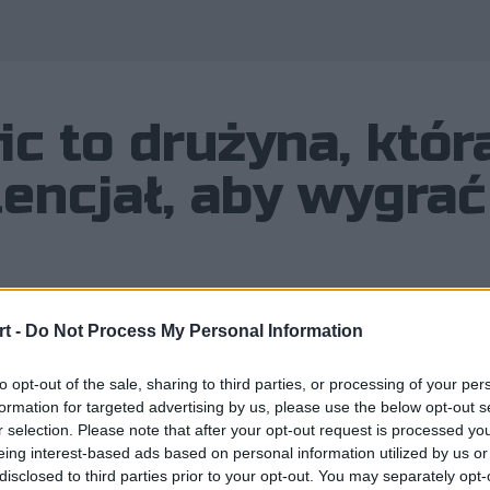
ic to drużyna, któ
encjał, aby wygra
t -
Do Not Process My Personal Information
wierdziło ostatnie doniesienia i zap
ojego nowego dżunglera. Polak będzie
to opt-out of the sale, sharing to third parties, or processing of your per
formation for targeted advertising by us, please use the below opt-out s
r selection. Please note that after your opt-out request is processed y
eing interest-based ads based on personal information utilized by us or
 doniesienia i zaprezentowało Oskara "Selfmade'a" Boderka 
disclosed to third parties prior to your opt-out. You may separately opt-