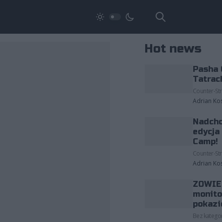
Hot news
Pasha 
Tatrac
Counter-Str
Adrian Ko
Nadcho
edycja
Camp!
Counter-Str
Adrian Ko
ZOWIE 
monito
pokazi
Bez kategor