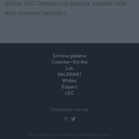
#Damie
#FUT Champions Cup Barcelona
#elpolako
#Piko
#FUT Champions Cup Stage 3
Strona główna
Counter-Strike
LoL
VALORANT
Wideo
Esport
LEC
Znajdziesz nas na:
© Cybersport.pl. Wszelkie prawa zastrzeżone.