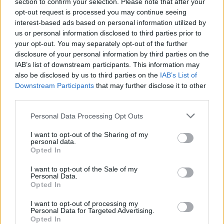
Bukareszcie uplasował się w najlepszej czwórce wśród
section to confirm your selection. Please note that after your
opt-out request is processed you may continue seeing
graczy walczących na PlayStation 4. Dzięki temu
interest-based ads based on personal information utilized by
sukcesowi reprezentant AS Romy nie musiał
us or personal information disclosed to third parties prior to
przedzierać się przez internetowe eliminacje, w których
your opt-out. You may separately opt-out of the further
udział wzięli między innymi Gracjan „El Polako”
disclosure of your personal information by third parties on the
Gołębiewski oraz Nikodem „Piko” Pawlak. Gracze
IAB’s list of downstream participants. This information may
odpowiednio Arki Gdynia eSports oraz AVEZ Esport
also be disclosed by us to third parties on the
IAB’s List of
awans na turniej główny zgarnęli dzięki udanej
Downstream Participants
that may further disclose it to other
third parties.
kampanii w drabince przegranych.
Personal Data Processing Opt Outs
Teraz czas na kolejny krok – wszyscy uczestnicy
rozgrywek zebrali się już przecież w Atlancie, a
I want to opt-out of the Sharing of my
rywalizacja w obiekcie należącym do ELEAGUE ruszy już
personal data.
Opted In
o 19. Pierwszym rywalem El Polako będzie GN10 z
Brazylii, damie na inaugurację podejmie xKandila,
I want to opt-out of the Sale of my
Personal Data.
natomiast Piko stanie w szranki z Gordonem "Fiddle"
Opted In
Thornsberrym. Faza grupowa rozegrana zostanie przy
użyciu dobrze nam znanego systemu szwajcarskiego, a
I want to opt-out of processing my
Personal Data for Targeted Advertising.
awans do play-offów wywalczy sobie szesnastu
Opted In