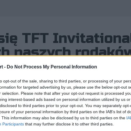
Wykorzystano zdjęcia należące
się TFT Invitationa
ch naszych rodakó
t -
Do Not Process My Personal Information
to opt-out of the sale, sharing to third parties, or processing of your per
formation for targeted advertising by us, please use the below opt-out s
rzedstawiło konkretnych planów wob
r selection. Please note that after your opt-out request is processed y
 horyzoncie pojawiają się kolejne tur
eing interest-based ads based on personal information utilized by us or
disclosed to third parties prior to your opt-out. You may separately opt-
losure of your personal information by third parties on the IAB’s list of
. This information may also be disclosed by us to third parties on the
IA
Participants
that may further disclose it to other third parties.
tnych planów wobec esportowej sceny Teamfight Tactics, t