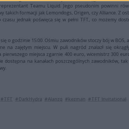
e reprezentant Teamu Liquid. Jego pseudonim powinni rów
takich formacji jak Lemondogs, Origen, czy Alliance. Z osta
 czasu jednak poświęca się w pełni TFT, co możemy dost
się o godzinie 15:00. Ośmiu zawodników stoczy bój w BO5,
 na zajętym miejscu. W puli nagród znalazł się okrągły 
pierwszego miejsca zgarnie 400 euro, wicemistrz 300 euro
zie dostępna na kanałach poszczególnych zawodników, tak 
wy.
#TFT
#DarkHydra
#Alanzq
#kezman
#TFT Invitational