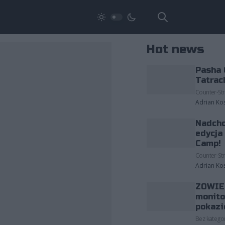
Hot news
Pasha 
Tatrac
Counter-Str
Adrian Ko
Nadcho
edycja
Camp!
Counter-Str
Adrian Ko
ZOWIE 
monito
pokazi
Bez kategor