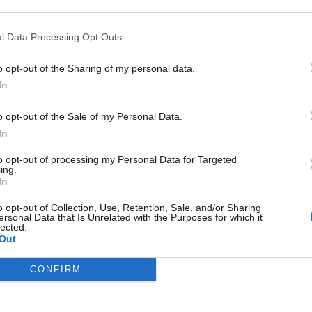
. Jednym z nich będzie dzisiejsze TFT Invitational, nad kt
ietanki autobattlera od Riotu, a wśród nich aż czterech Pol
l Data Processing Opt Outs
uttek" Lipka, Jakub "Lothar" Szygulski, Mateusz "Alanzq" 
o opt-out of the Sharing of my personal data.
n – znajdują się obecnie w kręgu Pretendenta, czyli n
In
j, czyli w gronie Arcymistrzów, natomiast Alanzq po prz
iamencie, ale warto pamiętać, że jeszcze w pierwszym sez
o opt-out of the Sale of my Personal Data.
odnioeuropejskiego serwera.
In
to opt-out of processing my Personal Data for Targeted
ing.
In
TAJ TEŻ:
o opt-out of Collection, Use, Retention, Sale, and/or Sharing
pół komedyi triumfatorem finałów GIRLGAMER Esports Festiva
ersonal Data that Is Unrelated with the Purposes for which it
lected.
Out
CONFIRM
 również inni czołowi zawodnicy – Christian „DarkHydra” 
ce rankingu EUW. Nieco niżej, ale też w kręgu Pretendenta,