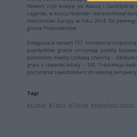
Helvert, czyli kolejny po Alanzq i DarkHydrz
Legends, w końcu Holender reprezentował barwy 
mistrzostwo Europy w roku 2014. Od pewnego
gronie Pretendentów.
Zmagania w ramach TFT Invitational rozpoczną 
pojedynków gracze otrzymają punkty bazowane
podzielony między czołową czwórkę – zdobywca 
gracz z czwartej lokaty – 100. Transmisja będ
poczynania zawodników z ich własnej perspekty
Tagi
#Lothar
#Tabzz
#Tuttek
#teamfight tactics