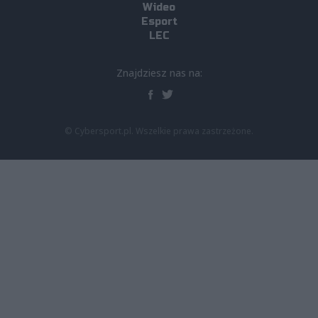
Wideo
Esport
LEC
Znajdziesz nas na:
© Cybersport.pl. Wszelkie prawa zastrzeżone.