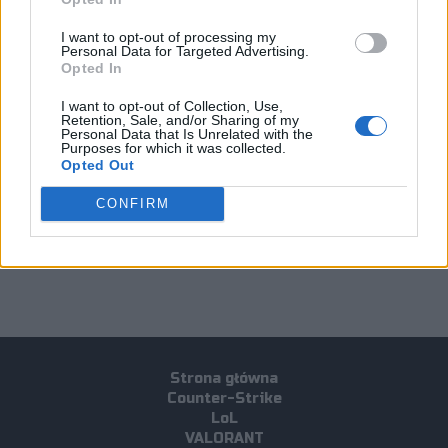
Adrian "Odi11"
I want to opt-out of processing my
Kruk
Personal Data for Targeted Advertising.
Opted In
Kacper "Czypsy"
Zaparucha
I want to opt-out of Collection, Use,
Retention, Sale, and/or Sharing of my
Personal Data that Is Unrelated with the
Purposes for which it was collected.
Opted Out
Tagi
CONFIRM
#Tabasko
#Illuminar Gaming
#iHG
#Warszi
#Melonik
#Ultraliga Sezon 4
#bezum
#odi11
#czypsy
Strona główna
Counter-Strike
LoL
VALORANT