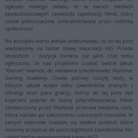
ogłosiło nowego składu, to w swoich mediach
społecznościowych zamieściło tajemniczy filmik, który
został jednoznacznie zinterpretowany przez rodzimą
społeczność.
Na początku warto jednak podsumować, co do tej pory
wiedzieliśmy na temat nowej inkarnacji iHG. Przede
wszystkim – pozycja trenera. Już jakiś czas temu
ogłoszono, że nad projektem czuwać będzie Jakub
"Bezum" Iwanicki, do niedawna szkoleniowiec Illuminar
Gaming Academy. Chwilę później ruszyły testy, w
których udział wzięło kilku zawodników znanych z
Ultraligi oraz paru graczy, którzy do tej pory byli
kojarzeni jedynie ze sceną półprofesjonalną. Filmik
zamieszczony przez Illuminar przerwał medialną ciszę,
która nastała po zakończeniu rzeczonych tryoutów. W
samym materiale znalazło się siedem symboli, które
możemy przypisać do poszczególnych zawodników. Kto
zatem będzie reprezentował barwy iHG?