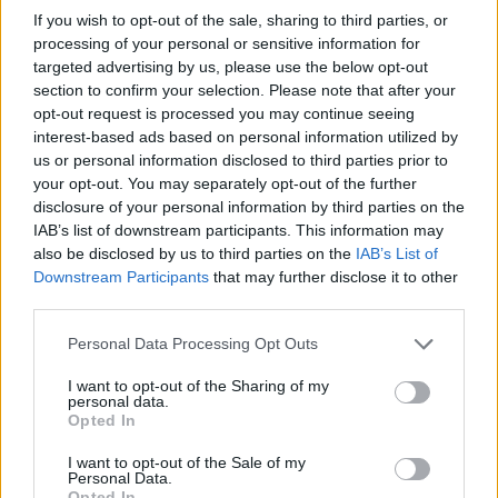
a osoby, które zajmą się prowadzeniem drużyny.
If you wish to opt-out of the sale, sharing to third parties, or
Łopata ma oznaczać Bezuma (chodzi o narzędzie
processing of your personal or sensitive information for
trzymane przez starca, którego wizerunkiem posługuje
targeted advertising by us, please use the below opt-out
section to confirm your selection. Please note that after your
się Bezum w social media), a malina nową menadżerkę
opt-out request is processed you may continue seeing
dywizji LoL-a - Hannę "FanaBerry" Glonek.
interest-based ads based on personal information utilized by
us or personal information disclosed to third parties prior to
Oto filmik zamieszczony przez iHG na Twitterze:
your opt-out. You may separately opt-out of the further
disclosure of your personal information by third parties on the
[embed]https://twitter.com/illuminaRGaming/status/12
IAB’s list of downstream participants. This information may
Tak prawdopodobnie będzie wyglądać nowy skład
also be disclosed by us to third parties on the
IAB’s List of
Downstream Participants
that may further disclose it to other
Illuminar Gaming w League of Legends:
third parties.
Dawid "MeLoNiK"
Personal Data Processing Opt Outs
Ślęczka
I want to opt-out of the Sharing of my
Wojciech
personal data.
"Tabasko" Kruza
Opted In
Marcin "Warszi"
I want to opt-out of the Sale of my
Personal Data.
Surała
Opted In