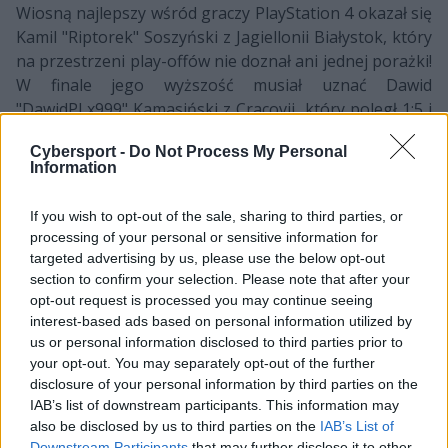
Wiosną najlepszy wśród graczy PlayStation 4 okazał się
Kamil "Riptorek" Soszyński z Jagiellonii Białystok, który
na przestrzeni play-offów nie doznał ani jednej porażki!
W finale jego wyższość musiał uznać Dawid
"DawidPLx999" Kamasiński z Cracovii, który poległ 1:5 i
3:5. Obaj gracze zapewnili sobie jednak awans na finały,
Cybersport -
Do Not Process My Personal
podczas których rywalizować będą w dwóch różnych
Information
grupach. Co ciekawe, w zbiorze A Soszyńskiemu
przyjdzie walczyć z Miłoszem "miloszem93"
If you wish to opt-out of the sale, sharing to third parties, or
Bogdanowskim, czyli zwycięzcą rundy zimowej.
processing of your personal or sensitive information for
targeted advertising by us, please use the below opt-out
Z kolei wiosennym mistrzem zawodów na Xboksie One
section to confirm your selection. Please note that after your
został Patryk "koniu_94" Jakubczak. Reprezentujący
opt-out request is processed you may continue seeing
Zagłębie Lubin gracz dwukrotnie okazał się lepszy od
interest-based ads based on personal information utilized by
Gracjana "El Polako" Gołębiewskiego z Arki Gdynia. Co
us or personal information disclosed to third parties prior to
ciekawe, poza podium znalazł się Kacper „FuRMaN”
your opt-out. You may separately opt-out of the further
disclosure of your personal information by third parties on the
Furmanek z Lecha Poznań, czyli mistrz zimowych
IAB’s list of downstream participants. This information may
zmagań. Mimo to zawodnika Kolejorza i tak zobaczymy
also be disclosed by us to third parties on the
IAB’s List of
podczas imprezy finałowej, gdzie m.in. wraz ze
Downstream Participants
that may further disclose it to other