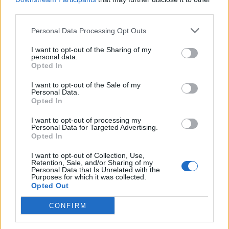
wspomnianym koniem_94 znalazł się w grupie B.
third parties.
Podział na grupy podczas finałów prezentuje się
Personal Data Processing Opt Outs
następująco:
I want to opt-out of the Sharing of my
personal data.
PlayStation
Opted In
4
I want to opt-out of the Sale of my
Personal Data.
Opted In
Grupa A
Grupa B
I want to opt-out of processing my
Personal Data for Targeted Advertising.
Opted In
I want to opt-out of Collection, Use,
Retention, Sale, and/or Sharing of my
BoGyyS
milosz93
cyanide
DawidPLx999
Personal Data that Is Unrelated with the
Purposes for which it was collected.
Opted Out
CONFIRM
Riptorek
Tomek601
Pontonix300
TheGameSimon