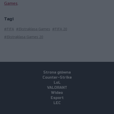
Games
.
Tagi
#FIFA
#Ekstraklasa Games
#FIFA 20
#Ekstraklasa Games 20
Strona główna
Counter-Strike
LoL
VALORANT
Wideo
Esport
LEC