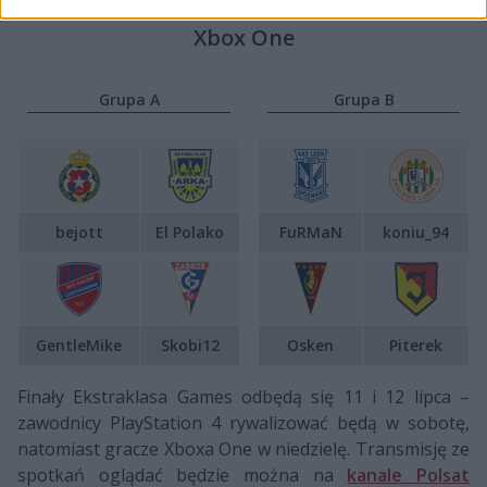
Xbox One
Grupa A
Grupa B
bejott
El Polako
FuRMaN
koniu_94
GentleMike
Skobi12
Osken
Piterek
Finały Ekstraklasa Games odbędą się 11 i 12 lipca –
zawodnicy PlayStation 4 rywalizować będą w sobotę,
natomiast gracze Xboxa One w niedzielę. Transmisję ze
spotkań oglądać będzie można na
kanale Polsat