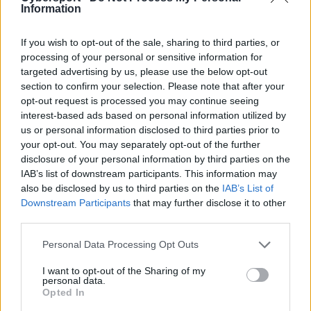
Information
wielu ogłoszeń związanych ze składami poszczególnych
ekip.
If you wish to opt-out of the sale, sharing to third parties, or
processing of your personal or sensitive information for
Dzisiaj na takowe zdecydował się 7more7 Pompa Team,
targeted advertising by us, please use the below opt-out
który postanowił wystawić nie jeden, a dwa składy na
section to confirm your selection. Please note that after your
nadchodzące kwalifikacje, które rozpoczną się już w
opt-out request is processed you may continue seeing
przyszły poniedziałek. Obie ekipy są mieszanką
interest-based ads based on personal information utilized by
doświadczenia i młodzików, a wszystkich dziesięciu
us or personal information disclosed to third parties prior to
graczy mieliśmy okazję oglądać na Summoner's Rift
your opt-out. You may separately opt-out of the further
podczas poprzednich sezonów Ultraligi.
disclosure of your personal information by third parties on the
IAB’s list of downstream participants. This information may
Damian "defles" Filipow oraz Artur "Rybson" Gębicz,
also be disclosed by us to third parties on the
IAB’s List of
którzy dotychczas reprezentowali akademię organizacji
Downstream Participants
that may further disclose it to other
third parties.
Sergiusza Górskiego teraz staną naprzeciwko siebie w
dwóch, można powiedzieć, równorzędnych składach. Z
Personal Data Processing Opt Outs
piątki występującej w drugiej Ultralidze swoje miejsce w
gronie dziesięciu graczy znalazł także Sebastian "Color"
I want to opt-out of the Sharing of my
personal data.
Czyżyk. Warto wspomnieć, że w tych ekipach znalazł się
Opted In
tylko jeden gracz Pompy z poprzedniego składu -