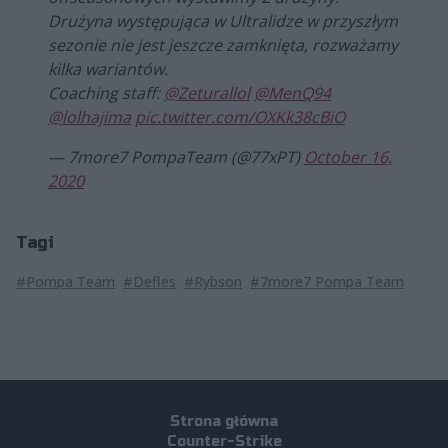
Drużyna występująca w Ultralidze w przyszłym
sezonie nie jest jeszcze zamknięta, rozważamy
kilka wariantów.
Coaching staff:
@Zeturallol
@MenQ94
@lolhajima
pic.twitter.com/OXKk38cBiO
— 7more7 PompaTeam (@77xPT)
October 16,
2020
Tagi
#Pompa Team
#Defles
#Rybson
#7more7 Pompa Team
Strona główna
Counter-Strike