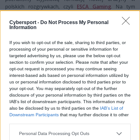
polskich rozgrywkach, czyli
ESCA Gaming
. Na tym
jednak ogłoszenia się nie kończą, bowiem również dziś
swój skład przedstawiło devils.one, które wraca po
Cybersport -
Do Not Process My Personal
Information
jednym sezonie przerwy wymuszonej słabą sytuacją
finansową.
If you wish to opt-out of the sale, sharing to third parties, or
Na początku czerwca organizacja Diabłów, która była
processing of your personal or sensitive information for
targeted advertising by us, please use the below opt-out
przecież jedną z najbardziej utytułowanych w historii
section to confirm your selection. Please note that after your
Ultraligi, niespodziewanie ogłosiła zamknięcie dywizji
opt-out request is processed you may continue seeing
LoL-a i przekazanie slota graczom. Młody skład
interest-based ads based on personal information utilized by
ostatecznie trafił pod skrzydła 7more7 Pompa Teamu, z
us or personal information disclosed to third parties prior to
którym wywalczył awans na European Masters,
your opt-out. You may separately opt-out of the further
podczas gdy DV1 skoncentrowało się na walce w
disclosure of your personal information by third parties on the
drugiej dywizji Ultraligi. I choć nie udało się wywalczyć
IAB’s list of downstream participants. This information may
also be disclosed by us to third parties on the
IAB’s List of
nawet miejsca w play-offach tych rozgrywek, a co
Downstream Participants
that may further disclose it to other
dopiero awansu do pierwszej dywizji, to i tak Diabły
third parties.
zagrają na najwyższym szczeblu rozgrywkowym w
Polskim LoL-u. To za sprawą kwalifikacji akademii do
Personal Data Processing Opt Outs
Ultraligi 77xPT i oddania slota w rozgrywkach w ręce