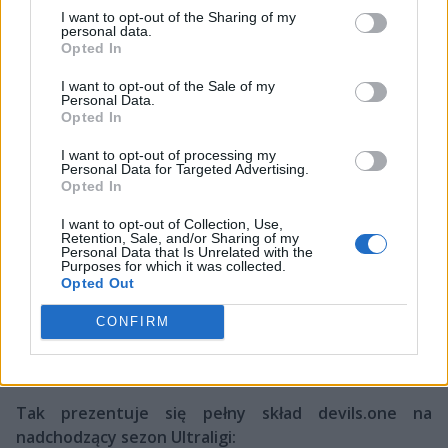
I want to opt-out of the Sharing of my
DV1 przez właściciela Pompy, Sergiusza "Nitrozyniaka"
personal data.
Górskiego.
Opted In
Wracając jednak do samego składu devils.one, który
I want to opt-out of the Sale of my
Personal Data.
zobaczymy w piątym sezonie Ultraligi – w większości
Opted In
jest on zbudowany z zawodników, którzy już wcześniej
mieli okazję walczyć o tytuł mistrza Polski. Wyjątkiem
I want to opt-out of processing my
Personal Data for Targeted Advertising.
jest wspierający, Slipper, dla którego będzie to
Opted In
pierwsza okazja do pokazania swoich umiejętności w
I want to opt-out of Collection, Use,
Ultralidze. U jego boku na dolnej linii zagra Dominik
Retention, Sale, and/or Sharing of my
"Zamulek" Biela, reprezentujący wcześniej barwy m.in.
Personal Data that Is Unrelated with the
Purposes for which it was collected.
Actina PACTU oraz Komputronik H34T. W dżungli
Opted Out
zagra znany z Gentlemen's Gaming Witold "Diagu"
Nypel, natomiast na solo liniach wystąpi duet z
CONFIRM
piratesports – Dawid "sheru" Wojewoda oraz Jakub
"Kralzer" Tylman.
Tak prezentuje się pełny skład devils.one na
nadchodzący sezon Ultraligi: