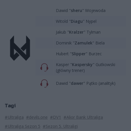
Dawid "
sheru
" Wojewoda
Witold "
Diagu
" Nypel
Jakub "
Kralzer
" Tylman
Dominik "
Zamulek
" Biela
Hubert "
Slipper
" Burzec
Kasper "
Kaspersky
" Gutkowski
(główny trener)
Dawid "
dawer
" Pątko (analityk)
Tagi
#Ultraliga
#devils.one
#DV1
#Alior Bank Ultraliga
#Ultraliga Sezon 5
#Sezon 5. Ultraligi