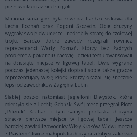
przeciwnikom aż siedem goli.
Miniona seria gier była również bardzo łaskawa dla
Lecha Poznań oraz Pogoni Szczecin. Obie drużyny
wygrały swoje dwumecze i nadrobiły stratę do czołowej
trójki. Bardzo dobre zawody rozegrali również
reprezentanci Warty Poznań, którzy bez żadnych
problemów pokonali Cracovię i dzięki temu awansowali
na dziesiąte miejsce w ligowej tabeli. Dwie wygrane
podczas jedenastej kolejki dopisali sobie także gracze
reprezentujący Wisłę Płock, którzy okazali się znacznie
lepsi od zawodników Zagłębia Lubin.
Słabiej poszło natomiast Jagiellonii Białystok, która
mierzyła się z Lechią Gdańsk. Swój mecz przegrał Piotr
„Piterek” Kochan i tym samym podlaska drużyna
straciła pierwsze miejsce w ligowej tabeli. Jeszcze
bardziej zawiedli zawodnicy Wisły Kraków. W dwumeczu
z Piastem Gliwice małopolska drużyna zdobyła zaledwie