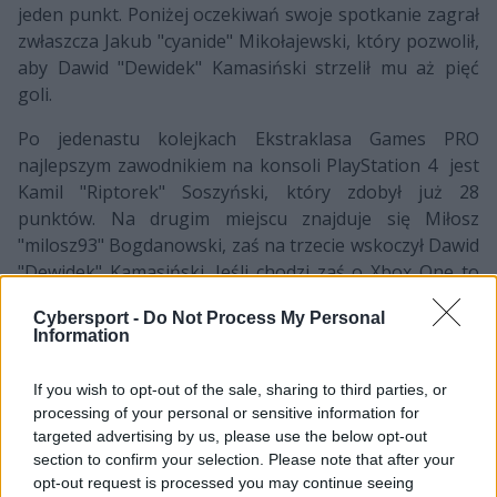
jeden punkt. Poniżej oczekiwań swoje spotkanie zagrał
zwłaszcza Jakub "cyanide" Mikołajewski, który pozwolił,
aby Dawid "Dewidek" Kamasiński strzelił mu aż pięć
goli.
Po jedenastu kolejkach Ekstraklasa Games PRO
najlepszym zawodnikiem na konsoli PlayStation 4 jest
Kamil "Riptorek" Soszyński, który zdobył już 28
punktów. Na drugim miejscu znajduje się Miłosz
"milosz93" Bogdanowski, zaś na trzecie wskoczył Dawid
"Dewidek" Kamasiński. Jeśli chodzi zaś o Xbox One to
tam prowadzi Bartosz "bejott" Jakubowski.
Cybersport -
Do Not Process My Personal
Reprezentant Wisły Kraków zebrał już 26 oczek. Punkt
Information
mniej mają natomiast Damian "natsu" Gajewski oraz
Gracjan „El Polako” Gołębiewski.
If you wish to opt-out of the sale, sharing to third parties, or
processing of your personal or sensitive information for
Na koniec warto przypomnieć, że już jutro rozegrana
targeted advertising by us, please use the below opt-out
zostanie kolejna, dwunasta kolejka Ekstraklasa Games
section to confirm your selection. Please note that after your
PRO. Będzie można ją obejrzeć m.in. na antenie TVP
opt-out request is processed you may continue seeing