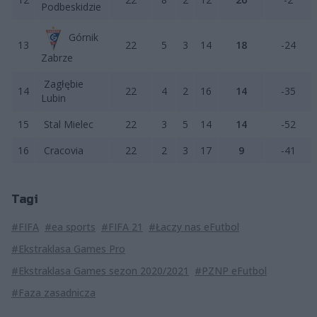
Podbeskidzie
Górnik
13
22
5
3
14
18
-24
Zabrze
Zagłębie
14
22
4
2
16
14
-35
Lubin
15
Stal Mielec
22
3
5
14
14
-52
16
Cracovia
22
2
3
17
9
-41
Tagi
#FIFA
#ea sports
#FIFA 21
#Łaczy nas eFutbol
#Ekstraklasa Games Pro
#Ekstraklasa Games sezon 2020/2021
#PZNP eFutbol
#Faza zasadnicza