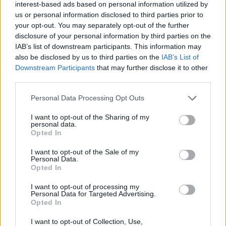
Sport. Początek transmisji zaplanowano na godzinę
interest-based ads based on personal information utilized by
13:00.
us or personal information disclosed to third parties prior to
your opt-out. You may separately opt-out of the further
Wyniki wszystkich spotkań jedenastej kolejki
disclosure of your personal information by third parties on the
Ekstraklasa Games PRO:
IAB’s list of downstream participants. This information may
also be disclosed by us to third parties on the
IAB’s List of
Downstream Participants
that may further disclose it to other
PlayStation 4
Xbox One
third parties.
milosz93
3:1
El Polako
4:1
Personal Data Processing Opt Outs
Tomek601
Rybson
I want to opt-out of the Sharing of my
bogyys
3:0
Furman
4:3
personal data.
Indywidualista
Skobi12
Opted In
Dewidek
5:2
GentleMike
2:2
I want to opt-out of the Sale of my
cyanide
bejott
Personal Data.
Opted In
Piko
3:0
Osken
2:1
Pontonix300
Laueritto
I want to opt-out of processing my
Personal Data for Targeted Advertising.
Opted In
Natsu
4:2
Pricket
3:1
Repcak
koniu_94
I want to opt-out of Collection, Use,