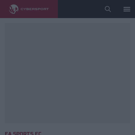
fot. Ekstraklasa Games
EA SPORTS FC