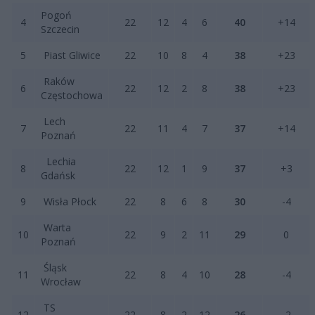
Pogoń
4
22
12
4
6
40
+14
Szczecin
5
Piast Gliwice
22
10
8
4
38
+23
Raków
6
22
12
2
8
38
+23
Częstochowa
Lech
7
22
11
4
7
37
+14
Poznań
Lechia
8
22
12
1
9
37
+3
Gdańsk
9
Wisła Płock
22
8
6
8
30
-4
Warta
10
22
9
2
11
29
0
Poznań
Śląsk
11
22
8
4
10
28
-4
Wrocław
TS
12
22
8
2
12
26
-2