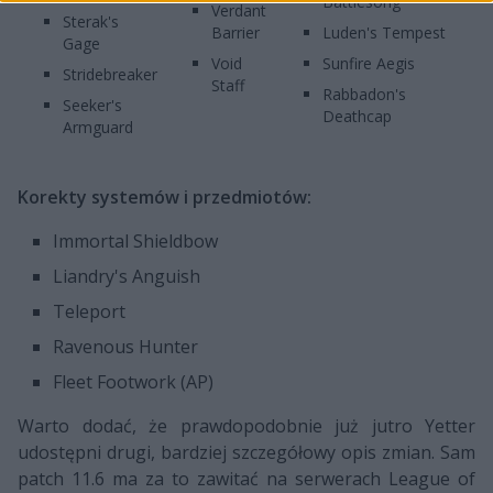
Battlesong
Verdant
Sterak's
Barrier
Luden's Tempest
Gage
Void
Sunfire Aegis
Stridebreaker
Staff
Rabbadon's
Seeker's
Deathcap
Armguard
Korekty systemów i przedmiotów:
Immortal Shieldbow
Liandry's Anguish
Teleport
Ravenous Hunter
Fleet Footwork (AP)
Warto dodać, że prawdopodobnie już jutro Yetter
udostępni drugi, bardziej szczegółowy opis zmian. Sam
patch 11.6 ma za to zawitać na serwerach League of