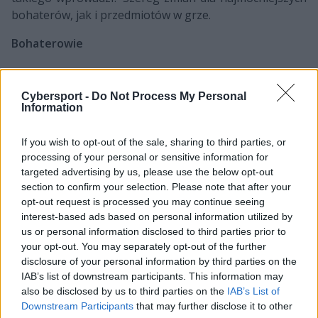
bohaterów, jak i przedmiotów w grze.
Bohaterowie
Trudno polemizować na temat samych buffów
bohaterów, wszak nie znamy jeszcze ich szczegółów.
Cybersport -
Do Not Process My Personal
Information
Nie wiemy więc, czy będą to zmiany, które na dobre
włączą danych bohaterów do regularnej gry, czy
If you wish to opt-out of the sale, sharing to third parties, or
zaledwie kosmetyczne poprawki. Odrobinę więcej
processing of your personal or sensitive information for
możemy wnioskować po liście osłabionych
targeted advertising by us, please use the below opt-out
czempionów. Na tej liście znaleźli się m.in. Renekton czy
section to confirm your selection. Please note that after your
Gnar, czyli najmocniejsi toplanerzy w dzisiejszej mecie.
opt-out request is processed you may continue seeing
Można zakładać, że Riot Games pragnie zredukować
interest-based ads based on personal information utilized by
ich nadużywanie w drabince rankingowej i w
us or personal information disclosed to third parties prior to
profesjonalnej grze.
your opt-out. You may separately opt-out of the further
disclosure of your personal information by third parties on the
IAB’s list of downstream participants. This information may
Wzmocnieni
Osłabieni
also be disclosed by us to third parties on the
IAB’s List of
Downstream Participants
that may further disclose it to other
Akali
Hecarim