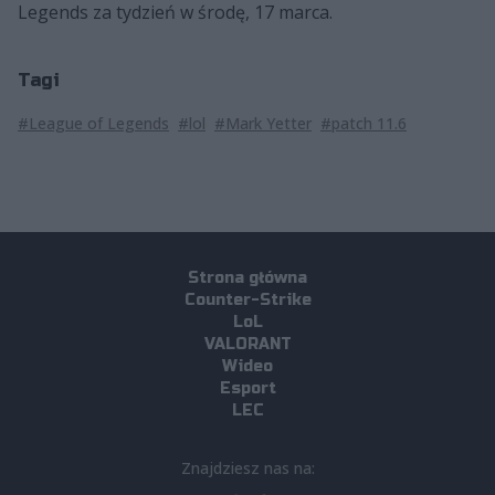
Legends za tydzień w środę, 17 marca.
Tagi
#League of Legends
#lol
#Mark Yetter
#patch 11.6
Strona główna
Counter-Strike
LoL
VALORANT
Wideo
Esport
LEC
Znajdziesz nas na: