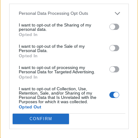
third parties.
Xin
Pyke
Karthus
Renekton
Zhao
Volibear
Personal Data Processing Opt Outs
Urgot
Gnar
LeBlanc
(dżungla)
Lillia
I want to opt-out of the Sharing of my
Sylas
personal data.
Opted In
Przedmioty
I want to opt-out of the Sale of my
Personal Data.
Opted In
W przypadku przedmiotów sprawa wygląda podobnie
do znerfionych postaci. Trudno ocenić, jak duże będą
I want to opt-out of processing my
Personal Data for Targeted Advertising.
zmiany poszczególnych z nich. Jednakże można
Opted In
zauważyć, że osłabione zostaną te, które najczęściej
wybierane są w sklepie przez przywoływaczy. Czyżby
I want to opt-out of Collection, Use,
Retention, Sale, and/or Sharing of my
więc miały zostać wytoczone ciężkie działa i czekają nas
Personal Data that Is Unrelated with the
Purposes for which it was collected.
ogromne korekty?
Opted Out
Osłabione
Wzmocnione
CONFIRM
Blade of the
Shureliya's
Ruined King