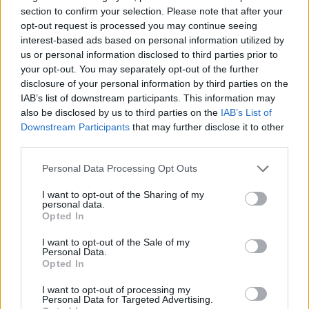
Francuz to kolejny z graczy z przeszłością w CS:GO,
section to confirm your selection. Please note that after your
którzy będąc na zakręcie swoich karier postanowili
opt-out request is processed you may continue seeing
interest-based ads based on personal information utilized by
przenieść do VALORANTA. Były reprezentant Teamu
us or personal information disclosed to third parties prior to
Envy i Teamu LDLC taką decyzję podjął jeszcze pod
your opt-out. You may separately opt-out of the further
koniec ubiegłego roku, ale dopiero w połowie lutego
disclosure of your personal information by third parties on the
znalazł stałe zatrudnienie. Wtedy to angaż
IAB’s list of downstream participants. This information may
zaproponowało mu Finest, którego zawodnikiem jest
also be disclosed by us to third parties on the
IAB’s List of
Michał "MOLSI" Łącki, a które szukało piątego członka
Downstream Participants
that may further disclose it to other
składu. Tym został właśnie Forté, pomagając swojej
third parties.
nowej drużynie podczas europejskich eliminacji
Personal Data Processing Opt Outs
VALORANT Champions Tour 2021, niemniej
upragnionego sukcesu nie udało się osiągnąć, bo
I want to opt-out of the Sharing of my
personal data.
ekipa na VALORANT Masters nie awansowała.
Opted In
Mimo to xms na prestiżowym turnieju wystąpi,
I want to opt-out of the Sale of my
aczkolwiek już w nowych barwach, zostając
Personal Data.
Opted In
przynajmniej na jakiś czas następcą Viliusa "krea6oNa"
Malinauskasa. –
Mogę z radością ogłosić, że na kolejne
I want to opt-out of processing my
Personal Data for Targeted Advertising.
trzy miesiące dołączam w ramach testów do Alliance.