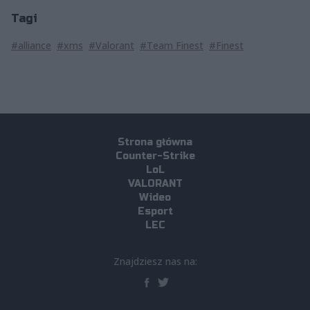
Tagi
#alliance
#xms
#Valorant
#Team Finest
#Finest
Strona główna
Counter-Strike
LoL
VALORANT
Wideo
Esport
LEC
Znajdziesz nas na: