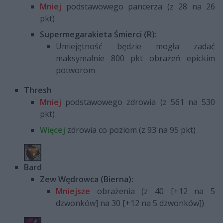
Mniej
podstawowego pancerza (z 28 na 26
pkt)
Supermegarakieta Śmierci (R):
Umiejętność będzie mogła zadać
maksymalnie 800 pkt obrażeń epickim
potworom
Thresh
Mniej
podstawowego zdrowia (z 561 na 530
pkt)
Więcej
zdrowia co poziom (z 93 na 95 pkt)
Bard
Zew Wędrowca (Bierna):
Mniejsze
obrażenia (z 40 [+12 na 5
dzwonków] na 30 [+12 na 5 dzwonków])