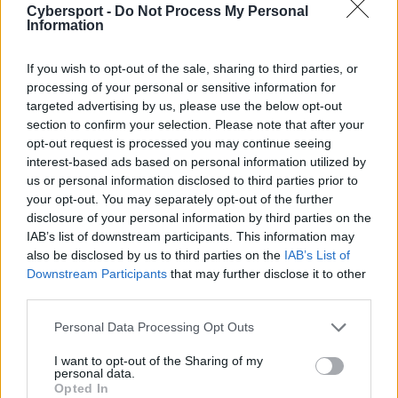
Cybersport -
Do Not Process My Personal
Information
Lux
If you wish to opt-out of the sale, sharing to third parties, or
Świetlista Osobliwość (E):
processing of your personal or sensitive information for
Większe
obrażenia (z 60-240 +60% AP na
targeted advertising by us, please use the below opt-out
section to confirm your selection. Please note that after your
60-260 pkt +70% AP)
opt-out request is processed you may continue seeing
interest-based ads based on personal information utilized by
us or personal information disclosed to third parties prior to
Zyra
your opt-out. You may separately opt-out of the further
Cierniowy Ogród (Bierna):
disclosure of your personal information by third parties on the
Większa
wartość spowolnienia (z 25 na
IAB’s list of downstream participants. This information may
also be disclosed by us to third parties on the
IAB’s List of
30%)
Downstream Participants
that may further disclose it to other
Szybki Wzrost (W):
third parties.
Krótszy
czas odnowienia umiejętności (z
Personal Data Processing Opt Outs
20-12 na 18-10 sekund)
I want to opt-out of the Sharing of my
personal data.
Opted In