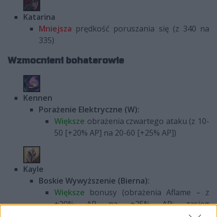
Katarina
Mniejsza
prędkość poruszania się (z 340 na
335)
Wzmocnieni bohaterowie
Kennen
Porażenie Elektryczne (W):
Większe
obrażenia czwartego ataku (z 10-
50 [+20% AP] na 20-60 [+25% AP])
Kayle
Boskie Wywyższenie (Bierna):
Większe
bonusy (obrażenia Aflame – z
+20% AP na +25% AP; zasięg
Transcendent – z 50 na 100 jednostek)