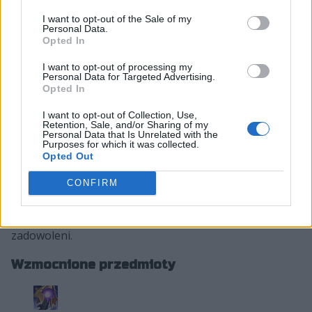
Yuumi
I want to opt-out of the Sale of my
Grasujący Pocisk (Q):
Personal Data.
Większe
obrażenia (z 40-190 na 50-200
Opted In
pkt)
I want to opt-out of processing my
Większe
wzmocnione obrażenia (z 45-245
Personal Data for Targeted Advertising.
Opted In
na 60-260 pkt)
I want to opt-out of Collection, Use,
Co nowego w przedmiotach?
Retention, Sale, and/or Sharing of my
Personal Data that Is Unrelated with the
Purposes for which it was collected.
Jest co świętować, bowiem po raz pierwszy w tym roku
Opted Out
żaden z przedmiotów nie zostanie osłabiony. Czekają
nas same wzmocnienia, aczkolwiek znikoma liczba,
CONFIRM
wszak tylko cztery. Niemniej gracze chętnie sięgający
po Maskę Otchłani czy Szczelinotwórcę powinni być
zadowoleni.
Wzmocnione przedmioty