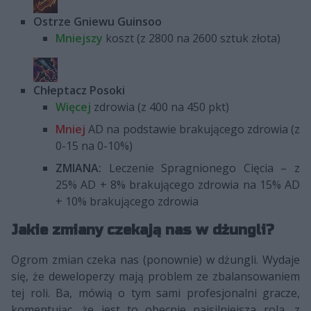
Ostrze Gniewu Guinsoo
Mniejszy
koszt (z 2800 na 2600 sztuk złota)
Chłeptacz Posoki
Więcej
zdrowia (z 400 na 450 pkt)
Mniej
AD na podstawie brakującego zdrowia (z
0-15 na 0-10%)
ZMIANA:
Leczenie Spragnionego Cięcia – z
25% AD + 8% brakującego zdrowia na 15% AD
+ 10% brakującego zdrowia
Jakie zmiany czekają nas w dżungli?
Ogrom zmian czeka nas (ponownie) w dżungli. Wydaje
się, że deweloperzy mają problem ze zbalansowaniem
tej roli. Ba, mówią o tym sami profesjonalni gracze,
komentując, że jest to obecnie najsilniejsza rola, z