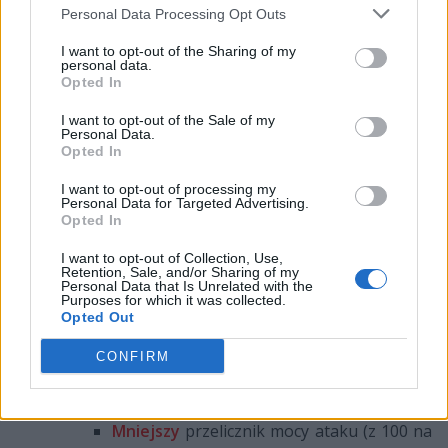
Personal Data Processing Opt Outs
Nautilus
I want to opt-out of the Sharing of my
personal data.
Prąd Morski (E):
Opted In
NOWE:
Obrażenia potworom podniesione
do 200%
I want to opt-out of the Sale of my
Personal Data.
Opted In
Singed
I want to opt-out of processing my
Personal Data for Targeted Advertising.
Rzut (E):
Opted In
Krótszy
czas odnowienia umiejętności (10
I want to opt-out of Collection, Use,
na 10-8 sekund)
Retention, Sale, and/or Sharing of my
Personal Data that Is Unrelated with the
Purposes for which it was collected.
Zmodyfikowani bohaterowie
Opted Out
CONFIRM
Master Yi
Cios Alfa (Q):
Mniejszy
przelicznik mocy ataku (z 100 na