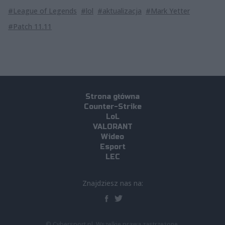
#League of Legends
#lol
#aktualizacja
#Mark Yetter
#Patch 11.11
Strona główna
Counter-Strike
LoL
VALORANT
Wideo
Esport
LEC
Znajdziesz nas na:
© Cybersport.pl. Wszelkie prawa zastrzeżone.