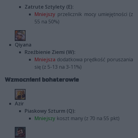
Zatrute Sztylety (E):
Mniejszy
przelicznik mocy umiejętności (z
55 na 50%)
Qiyana
Rzeźbienie Ziemi (W):
Mniejsza
dodatkowa prędkość poruszania
się (z 5-13 na 3-11%)
Wzmocnieni bohaterowie
Azir
Piaskowy Szturm (Q):
Mniejszy
koszt many (z 70 na 55 pkt)