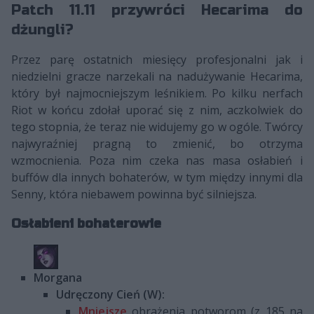
Patch 11.11 przywróci Hecarima do
dżungli?
Przez parę ostatnich miesięcy profesjonalni jak i
niedzielni gracze narzekali na nadużywanie Hecarima,
który był najmocniejszym leśnikiem. Po kilku nerfach
Riot w końcu zdołał uporać się z nim, aczkolwiek do
tego stopnia, że teraz nie widujemy go w ogóle. Twórcy
najwyraźniej pragną to zmienić, bo otrzyma
wzmocnienia. Poza nim czeka nas masa osłabień i
buffów dla innych bohaterów, w tym między innymi dla
Senny, która niebawem powinna być silniejsza.
Osłabieni bohaterowie
Morgana
Udręczony Cień (W):
Mniejsze
obrażenia potworom (z 185 na