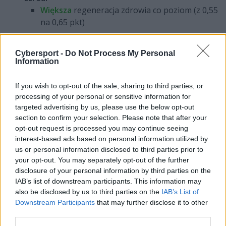
Większa
regeneracja zdrowia co poziom (z 0,55
na 0,65 pkt)
Więcej
podstawowego pancerza (z 22 na 24
pkt)
Cybersport -
Do Not Process My Personal
Information
If you wish to opt-out of the sale, sharing to third parties, or
Seraphine
processing of your personal or sensitive information for
Dźwięk Przestrzenny (W):
targeted advertising by us, please use the below opt-out
Większa
wartość tarczy (z 75-150 na 75-
section to confirm your selection. Please note that after your
225 kiedy rzucana na siebie; z 50-100 na
opt-out request is processed you may continue seeing
50-150 kiedy rzucana na sojusznika)
interest-based ads based on personal information utilized by
us or personal information disclosed to third parties prior to
your opt-out. You may separately opt-out of the further
disclosure of your personal information by third parties on the
Teemo
IAB’s list of downstream participants. This information may
Szybkie Ruchy (W):
also be disclosed by us to third parties on the
IAB’s List of
Krótszy
czas odnowienia (z 17 na 14
Downstream Participants
that may further disclose it to other
sekund)
third parties.