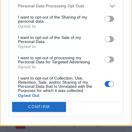
Personal Data Processing Opt Outs
Ostatecznie po dwóch dniach zmagań Polacy
I want to opt-out of the Sharing of my
zgromadzili na swoim koncie 20 punktów, co pozwoliło
personal data.
im na zajęcie czwartego miejsca w grupie C.
Opted In
Tabela grupy C po drugim dniu
I want to opt-out of the Sale of my
Personal Data.
eliminacji:
Opted In
I want to opt-out of processing my
Bramki
Personal Data for Targeted Advertising.
#
Drużyna
Mecze
W
R
P
Punkty
+/-
Opted In
I want to opt-out of Collection, Use,
Izrael
1
12
9
2
1
29
+23
Retention, Sale, and/or Sharing of my
Personal Data that Is Unrelated with the
Purposes for which it was collected.
Anglia
2
12
8
2
2
26
+17
Opted Out
CONFIRM
Belgia
3
12
6
2
4
20
+16
Polska
4
12
6
2
4
20
+4