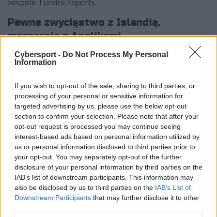
zespole Tundra Esports.
Pewne zwycięstwo z Islandią,
męczarnia z Anglikami
Cybersport -
Do Not Process My Personal
W pierwszym piątkowym meczu Polacy zmierzyli się z
Information
Islandczykami. Biało-Czerwoni w tym starciu spisali się
znakomicie i wygrali oba spotkania. Najpierw trzy
If you wish to opt-out of the sale, sharing to third parties, or
punkty dla naszej reprezentacji zdobył damie (2:1), a
processing of your personal or sensitive information for
następnie pełnię swoich umiejętności pokazał natsu,
targeted advertising by us, please use the below opt-out
który rozgromił swojego przeciwnika w stosunku 5:1.
section to confirm your selection. Please note that after your
opt-out request is processed you may continue seeing
Drugi dwumecz Polacy rozegrali natomiast z Anglią. Tu
interest-based ads based on personal information utilized by
reprezentantom naszego kraju poszło znacznie gorzej,
us or personal information disclosed to third parties prior to
gdyż udało im się wywalczyć tylko jeden punkt. Zaczęło
your opt-out. You may separately opt-out of the further
disclosure of your personal information by third parties on the
się nieźle, gdyż swój mecz zremisował natsu, którego
IAB’s list of downstream participants. This information may
przeciwnikiem był Donovan „Tekkz” Hunt (2:2).
also be disclosed by us to third parties on the
IAB’s List of
Niestety, znacznie słabiej zaprezentował się damie,
Downstream Participants
that may further disclose it to other
który przegrał swoje spotkanie w stosunku 2:4. Jego
third parties.
rywalem był Tom „Hashtah Tom” Leese.