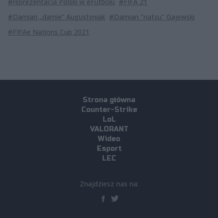
#reprezentacja Polski w eFutbolu
#FIFA 21
#Damian „damie” Augustyniak
#Damian "natsu" Gajewski
#FIFAe Nations Cup 2021
Strona główna
Counter-Strike
LoL
VALORANT
Wideo
Esport
LEC
Znajdziesz nas na: