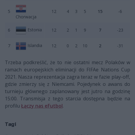
5
12
4
3
5
15
-6
Chorwacja
Estonia
6
12
2
1
9
7
-23
Islandia
7
12
0
2
10
2
-31
Trzeba podkreślić, że to nie ostatni mecz Polaków w
ramach europejskich eliminacji do FIFAe Nations Cup
2021. Nasza reprezentacja zagra teraz w fazie play-off,
gdzie zmierzy się z Niemcami. Pojedynek o awans do
turnieju głównego zaplanowany jest jutro na godzinę
15:00. Transmisja z tego starcia dostępna będzie na
profilu
Łączy nas eFutbol
.
Tagi