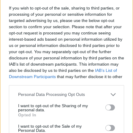
doświadczonych zawodników oraz dwóch debiutantów.
If you wish to opt-out of the sale, sharing to third parties, or
processing of your personal or sensitive information for
Miło nam przywitać w naszych szeregach 4
targeted advertising by us, please use the below opt-out
dżentelmenów, których ugości będący już z
section to confirm your selection. Please note that after your
nami od poprzedniego splitu
@Yashiro1337
.
opt-out request is processed you may continue seeing
Nasze barwy w 6 sezonie
@ultraliga
interest-based ads based on personal information utilized by
reprezentować będą:
@bobiistaa1
-
us or personal information disclosed to third parties prior to
TOP
@Ben3kk
- JUNGLE
@bucu_MID
-
your opt-out. You may separately opt-out of the further
MID
@Yashiro1337
- ADC
@SolusCorvus
-
disclosure of your personal information by third parties on the
IAB’s list of downstream participants. This information may
SUPPORT
pic.twitter.com/74RaWgi0th
also be disclosed by us to third parties on the
IAB’s List of
Downstream Participants
that may further disclose it to other
— Gentlemen's Gaming (@GG_Gentlemen)
third parties.
May 26, 2021
Personal Data Processing Opt Outs
"Stać nas na walkę o topowe miejsca w
Ultralidze"
I want to opt-out of the Sharing of my
personal data.
Opted In
Parę słów o nowym składzie miał do powiedzenia nowy
trener główny. –
Nasz roster na nadchodzący split jest
I want to opt-out of the Sale of my
Personal Data.
bardzo obiecujący. Myślę, że wszyscy mamy do