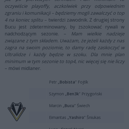
oczywiście playoffy, aczkolwiek przy odpowiednim
zgraniu i komunikacji – będziemy mogli zawalczyć o top
4 na koniec splitu
– twierdzi zawodnik. Z drugiej strony
Bucu jest zdeterminowany, by zszokować rywali w
nadchodzącym sezonie. –
Mam wielkie nadzieje
związane z tym składem. Uważam, że jeżeli każdy z nas
zagra na swoim poziomie, to damy radę zaskoczyć w
Ultralidze i każdy będzie w szoku. Dla mnie plan
minimum w tym sezonie to top4, nic więcej się nie liczy
– mówi midlaner.
Petr „
Bobista
” Fojtík
Szymon „
Ben3k
” Przygoński
Marcin „
Bucu
” Świech
Eimantas „
Yashiro
” Šniukas