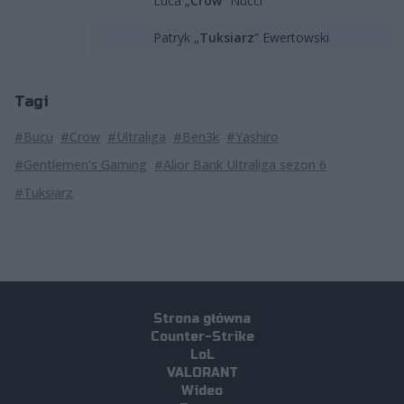
Luca „
Crow
” Nucci
Patryk „
Tuksiarz
” Ewertowski
Tagi
#Bucu
#Crow
#Ultraliga
#Ben3k
#Yashiro
#Gentlemen's Gaming
#Alior Bank Ultraliga sezon 6
#Tuksiarz
Strona główna
Counter-Strike
LoL
VALORANT
Wideo