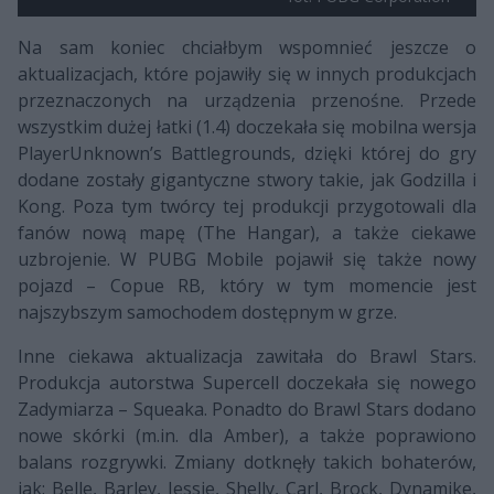
Na sam koniec chciałbym wspomnieć jeszcze o
aktualizacjach, które pojawiły się w innych produkcjach
przeznaczonych na urządzenia przenośne. Przede
wszystkim dużej łatki (1.4) doczekała się mobilna wersja
PlayerUnknown’s Battlegrounds, dzięki której do gry
dodane zostały gigantyczne stwory takie, jak Godzilla i
Kong. Poza tym twórcy tej produkcji przygotowali dla
fanów nową mapę (The Hangar), a także ciekawe
uzbrojenie. W PUBG Mobile pojawił się także nowy
pojazd – Copue RB, który w tym momencie jest
najszybszym samochodem dostępnym w grze.
Inne ciekawa aktualizacja zawitała do Brawl Stars.
Produkcja autorstwa Supercell doczekała się nowego
Zadymiarza – Squeaka. Ponadto do Brawl Stars dodano
nowe skórki (m.in. dla Amber), a także poprawiono
balans rozgrywki. Zmiany dotknęły takich bohaterów,
jak: Belle, Barley, Jessie, Shelly, Carl, Brock, Dynamike,