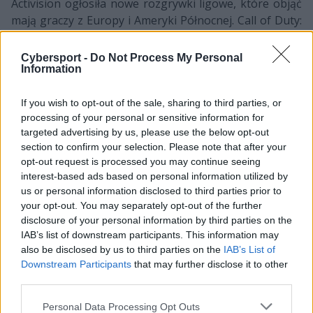
Activision ogłosiła nowe rozgrywki ligowe, które objąć
mają graczy z Europy i Ameryki Północnej. Call of Duty:
Mobile – Masters, bo tak nazywać się będą te
zmagania, mają na celu wyłonienie najlepszych drużyn
Cybersport -
Do Not Process My Personal
z obu kontynentów i zapewnienie im miejsc na
Information
nadchodzących Mistrzostwach Świata 2021.
If you wish to opt-out of the sale, sharing to third parties, or
W nowej lidze udział wezmą 32 ekipy. Początkowo
processing of your personal or sensitive information for
rywalizować będą one w swoich regionach przez okres
targeted advertising by us, please use the below opt-out
pięciu tygodni. Następnie osiem najlepszych ekip z
section to confirm your selection. Please note that after your
opt-out request is processed you may continue seeing
każdego kontynentu przejdzie do kolejnego etapu
interest-based ads based on personal information utilized by
(Masters Finals). Tam też powalczą o bezpośrednie
us or personal information disclosed to third parties prior to
kwalifikacje do tegorocznych Mistrzostw Świata w CoD:
your opt-out. You may separately opt-out of the further
Mobile. W tym miejscu warto podkreślić, że zmagania
disclosure of your personal information by third parties on the
spod szyldu Masters rozpoczną się już 14 czerwca, a
IAB’s list of downstream participants. This information may
całkowita pula ligowych nagród ma przekroczyć 100
also be disclosed by us to third parties on the
IAB’s List of
tysięcy dolarów.
Downstream Participants
that may further disclose it to other
third parties.
Jeśli już piszemy o CoD: Mobile to warto także
Personal Data Processing Opt Outs
przypomnieć, że do gry zawitał sezon czwarty nazwany