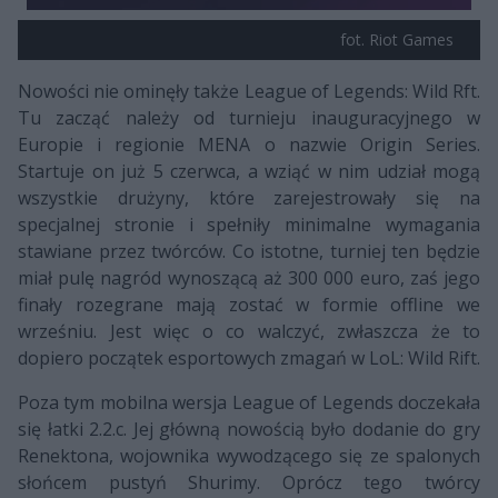
fot. Riot Games
Nowości nie ominęły także League of Legends: Wild Rft.
Tu zacząć należy od turnieju inauguracyjnego w
Europie i regionie MENA o nazwie Origin Series.
Startuje on już 5 czerwca, a wziąć w nim udział mogą
wszystkie drużyny, które zarejestrowały się na
specjalnej stronie i spełniły minimalne wymagania
stawiane przez twórców. Co istotne, turniej ten będzie
miał pulę nagród wynoszącą aż 300 000 euro, zaś jego
finały rozegrane mają zostać w formie offline we
wrześniu. Jest więc o co walczyć, zwłaszcza że to
dopiero początek esportowych zmagań w LoL: Wild Rift.
Poza tym mobilna wersja League of Legends doczekała
się łatki 2.2.c. Jej główną nowością było dodanie do gry
Renektona, wojownika wywodzącego się ze spalonych
słońcem pustyń Shurimy. Oprócz tego twórcy