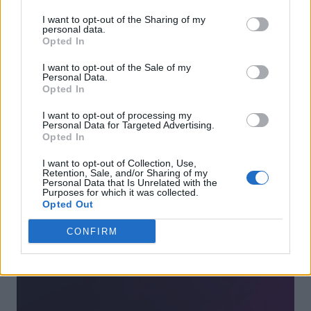
„Spurned & Burned”. Jego zawartością zachwyceni
I want to opt-out of the Sharing of my
powinni być przede wszystkim fani westernów, gdyż
personal data.
Opted In
motywem przewodnim jest tu Dziki Zachód. W sezonie
czwartym dodano m.in.: wydarzenia tematyczne, liczne
I want to opt-out of the Sale of my
Personal Data.
elementy kosmetyczne, Wojny Klanowe, a także nową
Opted In
mapę – Dome, która to umieszczona jest na pustyni.
I want to opt-out of processing my
Nowości w League of Legends: Wild
Personal Data for Targeted Advertising.
Opted In
Rift
I want to opt-out of Collection, Use,
Retention, Sale, and/or Sharing of my
Personal Data that Is Unrelated with the
Purposes for which it was collected.
Opted Out
CONFIRM