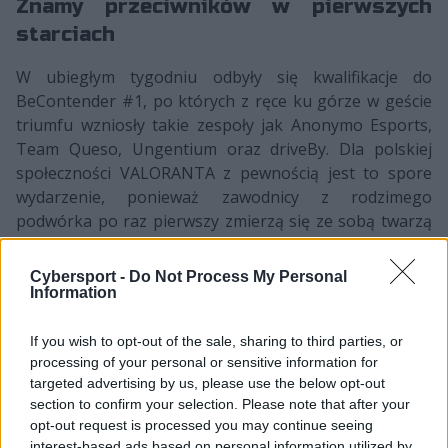
Znamy przeciwników w pierwszych
starciach
W ubiegłym tygodniu odbyły się kwalifikacje do
BeContender #1, po których z ręce ku górze w geście
triumfu wzniosły takie zespoły jak Anonymo Esports,
Team Queso, Ungentium oraz driveBy. Dla polskiej
społeczności VALORANTA z pewnością jest to spore
wydarzenie, ponieważ zawodnicy z rodzimego
podwórka po raz pierwszy zmierzą się ze sobą twarzą
w twarz w strzelance od Riot Games.
Cybersport -
Do Not Process My Personal
W pierwszym starciu BeContender #1 Anonymo
Information
Esports zmierzy się z Ungentium. Jednym z podtekstów
tego spotkania będzie rywalizacja byłych kolegów z
If you wish to opt-out of the sale, sharing to third parties, or
zespołu, gdyż Sebastian "snikk” Kamiński przed
processing of your personal or sensitive information for
dołączeniem do ANO grał w jednej drużynie z trójką
targeted advertising by us, please use the below opt-out
graczy obecnego składu Ungentium. Doświadczenie z
section to confirm your selection. Please note that after your
opt-out request is processed you may continue seeing
lanowych turniejów zdecydowanie będzie po stronie
interest-based ads based on personal information utilized by