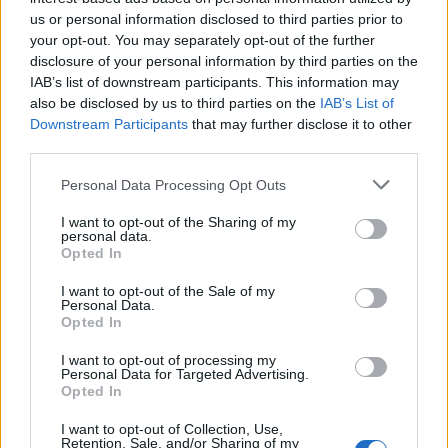
podopiecznych Jakuba "GutKa” Guta. Nie jest to żadnym
us or personal information disclosed to third parties prior to
zaskoczeniem, gdyż w tej formacji występuje m.in.
your opt-out. You may separately opt-out of the further
Sebastian "NEEX” Trela, który bez zwątpienia jest
disclosure of your personal information by third parties on the
najbardziej doświadczonym graczem na całym turnieju.
IAB’s list of downstream participants. This information may
Mimo wszystko to ekipa prowadzona przez Kacpra
also be disclosed by us to third parties on the
IAB’s List of
„belmonte” Mordaka w ostatnim czasie prezentowała
Downstream Participants
that may further disclose it to other
third parties.
się naprawdę obiecująco, co zwiastuje ciekawe oraz
zacięte spotkanie.
Personal Data Processing Opt Outs
W drugiej batalii driveBy spróbuje zdetronizować Team
I want to opt-out of the Sharing of my
Queso, który w ostatnim czasie zdominował polską
personal data.
Opted In
scenę VALORANTA. Drużyna Kamila "krytyqa” Dudka w
październiku w ciągu zaledwie tygodnia zdołała wygrać
I want to opt-out of the Sale of my
Personal Data.
dziesiątą edycję BeLoud Cup by Goong oraz PLE.GG:
Opted In
POLISH CIRCUIT, przez co niewątpliwie to właśnie ona
będzie faworytem w tym meczu. Mimo to zespół Piotra
I want to opt-out of processing my
Personal Data for Targeted Advertising.
"wondermaNa” Brańki z pewnością tanio skóry nie
Opted In
sprzeda i zawalczy o zwycięstwo w tym starciu. Co
prawda driveBy podejdzie do tego spotkania w roli
I want to opt-out of Collection, Use,
Retention, Sale, and/or Sharing of my