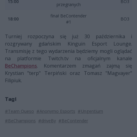
15:00
BO3
przegranych
finał BeContender
18:00
BO3
#1
Turniej rozpoczyna się już 30 października i
rozgrywany gdańskim Kinguin Esport Lounge.
Transmisję z tego wydarzenia będziemy mogli oglądać
na platformie Twitch.tv na oficjalnym kanale
BeChampions
. Komentarzem zmagań zajmą się
Krystian "terp" Terpiński oraz Tomasz "Magvayer"
Filipiuk.
Tagi
#Team Queso
#Anonymo Esports
#Ungentium
#BeChampions
#driveBy
#BeContender