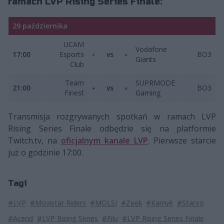
ramach LVP Rising Series Finale:
29 października
UCAM
Vodafone
17:00
Esports
vs
BO3
Giants
Club
Team
SUPRMODE
21:00
vs
BO3
Finest
Gaming
Transmisja rozgrywanych spotkań w ramach LVP
Rising Series Finale odbędzie się na platformie
Twitch.tv, na
oficjalnym kanale LVP
. Pierwsze starcie
już o godzinie 17:00.
Tagi
#LVP
#Movistar Riders
#MOLSI
#Zeek
#Kamyk
#Starxo
#Acend
#LVP Rising Series
#Filu
#LVP Rising Series Finale