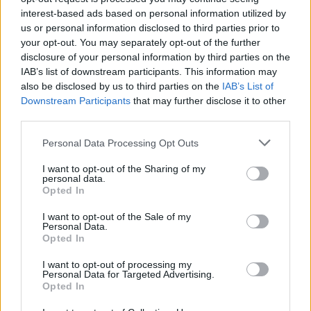
batalią dla Acend przed pakowaniem walizek do
interest-based ads based on personal information utilized by
Barcelony będzie starcie z wygranym spotkania
us or personal information disclosed to third parties prior to
pomiędzy UCAM Esports Club a Vodafone Giants, które
your opt-out. You may separately opt-out of the further
odbędzie się już dziś.
disclosure of your personal information by third parties on the
IAB’s list of downstream participants. This information may
Movistar Riders czarnym koniem?
also be disclosed by us to third parties on the
IAB’s List of
Downstream Participants
that may further disclose it to other
Po drugiej stronie drabinki play-offów również nie
third parties.
zabrakło polskiego akcentu, gdzie Movistar Riders
Personal Data Processing Opt Outs
Maksymiliana "kamyka" Rychlewskiego i Dawida "Fila"
Czarneckiego w swoim pierwszym meczu zmierzyło się
I want to opt-out of the Sharing of my
personal data.
z TENSTAR. Można śmiało rzec, iż zespół naszego
Opted In
rodaka podchodził do tego starcia w roli underdoga,
jednak jak się okazało w tym pojedynku, ostatecznie to
I want to opt-out of the Sale of my
Personal Data.
Dawid wygrał z Goliatem. MRS udało się zaskoczyć
Opted In
swojego rywala, dzięki czemu po dwóch zaciętych
mapach gracze hiszpańskiej organizacji mogli radować
I want to opt-out of processing my
Personal Data for Targeted Advertising.
się z awansu do drabinki wygranych.
Opted In
W drugim spotkaniu ekipa Polaków stanęła w szranki z