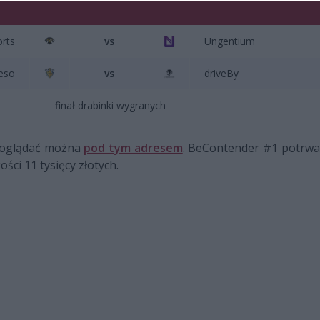
rts
vs
Ungentium
eso
vs
driveBy
finał drabinki wygranych
 oglądać można
pod tym adresem
. BeContender #1 potrwa 
ci 11 tysięcy złotych.