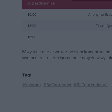
30 października
10:00
Anonymo Espo
13:00
Team Qu
16:00
Wszystkie mecze wraz z polskim komentarzem
swoim uczestnikom łączną pulę nagród w wysokoś
Tagi
#Valorant
#BeContender
#BeContender #1