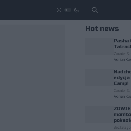
Hot news
Pasha 
Tatrac
Counter-Str
Adrian Ko
Nadcho
edycja
Camp!
Counter-Str
Adrian Ko
ZOWIE 
monito
pokazi
Bez kategor