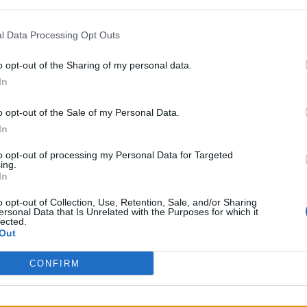
ery czołowe nadwiślańskie formacje wyłonione na drodze ni
l Data Processing Opt Outs
ANTA na start
o opt-out of the Sharing of my personal data.
 scenę gry Riotu weszło dopiero niedawno. Ale weszło 
In
 Chakalaki, wzmocnionego dodatkowo Sebastianem "NEEXE
pytanie poznamy już dziś, gdy NEEX i spółka zmierzą się 
o opt-out of the Sale of my Personal Data.
swoim składzie i zgodnie z oczekiwaniami
zaangażowali Seba
In
aprzeciwko byłych kolegów z Illuminar Gaming.
to opt-out of processing my Personal Data for Targeted
ing.
ę też Team Queso. Podopieczni hiszpańskiej organizacji t
In
iej imprezy. I trudno się dziwić, bo Kamil "krytyq" Dud
o opt-out of Collection, Use, Retention, Sale, and/or Sharing
sh Circuit, a wcześniej wygrali też dziesiątą edycję Belou
ersonal Data that Is Unrelated with the Purposes for which it
lected.
sze będzie musiało poradzić sobie z Queso i nie da się uk
Out
bru.
CONFIRM
ender #1: