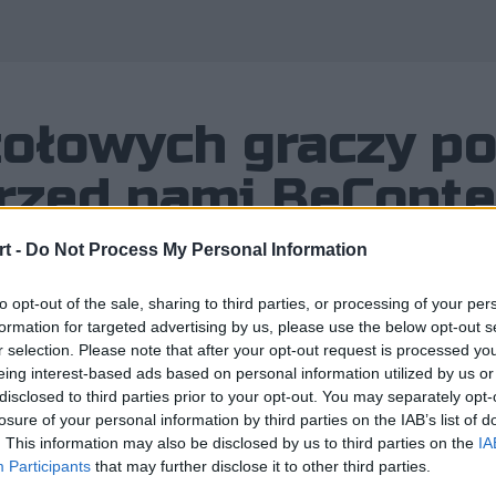
zołowych graczy po
zed nami BeConte
t -
Do Not Process My Personal Information
to opt-out of the sale, sharing to third parties, or processing of your per
formation for targeted advertising by us, please use the below opt-out s
ej VALORANTA w Polsce na lanie – t
r selection. Please note that after your opt-out request is processed y
eing interest-based ads based on personal information utilized by us or
jące dziś BeContender #1 w Gdańsku,
disclosed to third parties prior to your opt-out. You may separately opt-
losure of your personal information by third parties on the IAB’s list of
. This information may also be disclosed by us to third parties on the
IA
Participants
that may further disclose it to other third parties.
sce na lanie – to brzmi dumnie! Właśnie taki status ma ru