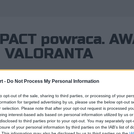
PACT powraca. AW
ie VALORANTA
t -
Do Not Process My Personal Information
diów społecznościowych Piotr "You
to opt-out of the sale, sharing to third parties, or processing of your per
MAD DOG'S PACT. Niemniej jednak w z
formation for targeted advertising by us, please use the below opt-out s
r selection. Please note that after your opt-out request is processed y
eing interest-based ads based on personal information utilized by us or
disclosed to third parties prior to your opt-out. You may separately opt-
losure of your personal information by third parties on the IAB’s list of
wych Piotr "YouBreak" Chodoła zapowiedział reaktywację
. This information may also be disclosed by us to third parties on the
IA