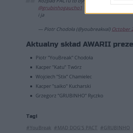
Rozpad PACTu to były tylko świry, najbliż
@grubinhogaucho1
i ja
— Piotr Chodoła (@youbreakval)
October 2
Aktualny skład AWARII prezen
Piotr "YouBreak" Chodoła
Kacper "Katu" Twórz
Wojciech "Stix" Chamielec
Kacper "saiko" Kucharski
Grzegorz "GRUBINHO" Ryczko
Tagi
#YouBreak
#MAD DOG'S PACT
#GRUBINHO