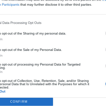
na w stosunku do starego składu.
Participants
that may further disclose it to other third parties.
l Data Processing Opt Outs
formował polską społeczność VALORANTA o reaktywacji
organizacją pod koniec września, a wówczas zawodnicy pos
o opt-out of the Sharing of my personal data.
In
rski utworzyli nowy skład pod nazwą ARDENT, a YouBreak o
o opt-out of the Sale of my Personal Data.
nazwie wATER. Po kilku tygodniach byli reprezentanci MA
In
nderą AWARIA, jednak z jedną zmianą personalną w sto
to opt-out of processing my Personal Data for Targeted
ing.
In
ie ujrzymy Roberta "vilczka" Ptoka, który pozostaje 
o opt-out of Collection, Use, Retention, Sale, and/or Sharing
Grzegorz "GRUBINHO" Ryczko, który po rozstaniu się z Cha
ersonal Data that Is Unrelated with the Purposes for which it
lected.
w ostatnim czasie był testowany przez m.in. NOM Esports, j
Out
a polskiej scenie VALORANTA.
CONFIRM