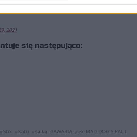
sze cupy rozgrywać będziemy w składzie:
@KatuVAL_
@saiko
9, 2021
tuje się następująco:
#Stix
#Katu
#saiko
#AWARIA
#ex-MAD DOG'S PACT