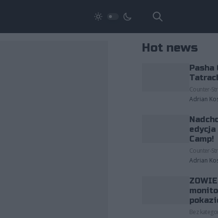
Hot news
Pasha 
Tatrac
Counter-Str
Adrian Ko
Nadcho
edycja
Camp!
Counter-Str
Adrian Ko
ZOWIE 
monito
pokazi
Bez kategor