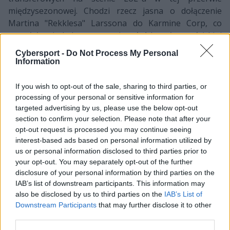
międzysezonowej. Chodzi rzecz jasna o dołączenie
Martina "Rekklesa" Larssona do Karmine Corp, co
wywołało nie lada poruszenie wśród społeczności Ligi
Legend. I trudno się dziwić, wszak będzie to pierwszy
Cybersport -
Do Not Process My Personal
raz od ośmiu lat, kiedy szwedzkiej gwiazdy nie
Information
zobaczymy w rozgrywkach najwyższego szczebla na
Starym Kontynencie. Los złączył go jednak z jedną z
If you wish to opt-out of the sale, sharing to third parties, or
najlepszych, o ile nie najlepszą formacją w drugiej
processing of your personal or sensitive information for
klasie rozgrywkowej. Jak zaprezentuje się Rekkles w
targeted advertising by us, please use the below opt-out
section to confirm your selection. Please note that after your
debiucie w nowych barwach? Tego dowiemy się już dziś
opt-out request is processed you may continue seeing
wieczorem!
interest-based ads based on personal information utilized by
us or personal information disclosed to third parties prior to
Ujawnienie drużyny Ibaia i Piqué
your opt-out. You may separately opt-out of the further
disclosure of your personal information by third parties on the
Rywal również z pewnością liczy na prezentację z jak
IAB’s list of downstream participants. This information may
najlepszej strony... aczkolwiek w jego przypadku
also be disclosed by us to third parties on the
IAB’s List of
jakakolwiek prezentacja będzie już sukcesem.
Downstream Participants
that may further disclose it to other
Naprzeciw Karmine Corp wystąpią bowiem podopieczni
third parties.
dotychczas owianego tajemnicą projektu Ibaia Llanosa