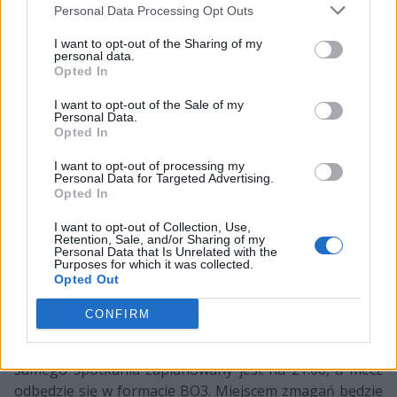
Personal Data Processing Opt Outs
oraz Gerarda Piqué. Po dziś dzień nie poznaliśmy
oficjalnie ani składu, ani nazwy, ani logo – kompletnie
I want to opt-out of the Sharing of my
nic. Wiadomo tylko, że w przyszłym sezonie drużyna ta
personal data.
Opted In
zagra w czołowej hiszpańskiej lidze LoL-a, czyli LVP
Superliga. Wcześniej jednak zmierzy się z KCORP, a my
I want to opt-out of the Sale of my
Personal Data.
poznamy jej nazwę oraz, co ważniejsze, zawodników
Opted In
głównego składu.
I want to opt-out of processing my
Dziś w Barcelonie pierwsze starcie...
Personal Data for Targeted Advertising.
Opted In
ale nie ostatnie
I want to opt-out of Collection, Use,
Przejdźmy jednak do konkretów, czyli o której wszystko
Retention, Sale, and/or Sharing of my
Personal Data that Is Unrelated with the
się zacznie. Stream na kanale Ibaia zaplanowany jest na
Purposes for which it was collected.
Opted Out
godzinę 19:00 i od tego momentu aż do startu samego
pojedynku na Summoner's Rifcie będziemy
CONFIRM
prawdopodobnie poznawać kolejne informacje
dotyczące zespołu, jego zaplecza, sponsorów etc. Start
samego spotkania zaplanowany jest na 21:00, a mecz
odbędzie się w formacie BO3. Miejscem zmagań będzie