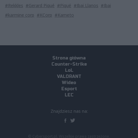
#Rekkles
#Gerard Piqué
#Piqué
#Ibai Llanos
#Ibai
#karmine corp
#KCorp
#Kameto
Strona główna
Counter-Strike
LoL
VALORANT
Wideo
Esport
LEC
Znajdziesz nas na:
© Cybersport.pl. Wszelkie prawa zastrzeżone.