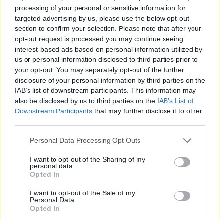
porażkę 0:2.
processing of your personal or sensitive information for
targeted advertising by us, please use the below opt-out
Nigma Galaxy pokazuje siłę
section to confirm your selection. Please note that after your
opt-out request is processed you may continue seeing
Drużyna Kuro "KuroKy'ego" Salehiego Takhasomiego
interest-based ads based on personal information utilized by
rozpoczęła mecz z przytupem za sprawą zamiany
us or personal information disclosed to third parties prior to
your opt-out. You may separately opt-out of the further
pozycjami swojej trójki core'ów. Nigma wygrała dwie
disclosure of your personal information by third parties on the
linie, a tempo stworzone w środkowej fazie gry
IAB’s list of downstream participants. This information may
pozwoliło na zdobycie ważnych eliminacji. W 20. minucie
also be disclosed by us to third parties on the
IAB’s List of
meczu przegrana przez Secret walka pozwoliła
Downstream Participants
that may further disclose it to other
rywalom wypracować przewagę w wysokości 5 tysięcy
third parties.
sztuk złota. Pięć minut później szanse Secret na
zwycięstwo wynosiły zaledwie 20%. Po pół godzinie gry
Personal Data Processing Opt Outs
stało się niemal pewne, że ekipa Clementa "Puppeya"
I want to opt-out of the Sharing of my
Ivanova przegra pierwszą mapę. Ostatecznie Secret
personal data.
Opted In
oddało grę po 40 minutach cierpienia.
I want to opt-out of the Sale of my
W drugiej potyczce podczas pierwszej walki obok
Personal Data.
jaskini Roshana Igor "iLTV" Filatow swoją Queen of
Opted In