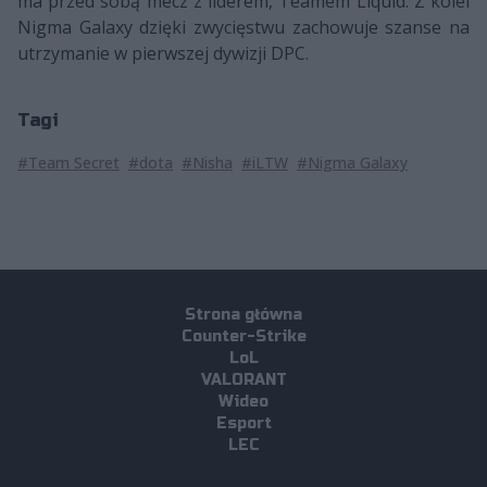
ma przed sobą mecz z liderem, Teamem Liquid. Z kolei
Nigma Galaxy dzięki zwycięstwu zachowuje szanse na
utrzymanie w pierwszej dywizji DPC.
Tagi
#Team Secret
#dota
#Nisha
#iLTW
#Nigma Galaxy
Strona główna
Counter-Strike
LoL
VALORANT
Wideo
Esport
LEC