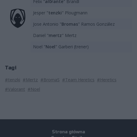
Felix "
al0rante
" Brandl
Jesper "
tenzki
" Plougmann
Jose Antonio "
Bromas
" Ramos González
Daniel "
mertz
" Mertz
Noel "
Noel
" Garberi (trener)
Tagi
#tenzki
#Mertz
#BromaS
#Team Heretics
#Heretics
#Valorant
#Noel
Strona główna