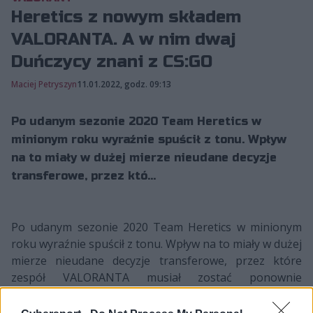
Heretics z nowym składem
VALORANTA. A w nim dwaj
Duńczycy znani z CS:GO
Maciej Petryszyn
11.01.2022, godz. 09:13
Po udanym sezonie 2020 Team Heretics w
minionym roku wyraźnie spuścił z tonu. Wpływ
na to miały w dużej mierze nieudane decyzje
transferowe, przez któ...
Po udanym sezonie 2020 Team Heretics w minionym
roku wyraźnie spuścił z tonu. Wpływ na to miały w dużej
mierze nieudane decyzje transferowe, przez które
zespół VALORANTA musiał zostać ponownie
przebudowany. I owa przebudowa po wielu miesiącach
właśnie dobiegła końca.