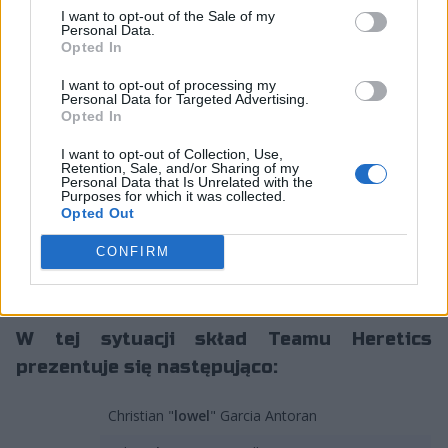
"Bromasa" Ramosa Gonzáleza. Hiszpan na szerokie
I want to opt-out of the Sale of my
Personal Data.
wody wypłynął dzięki grze w Overwatcha, reprezentując
Opted In
przy okazji swój kraj podczas trzech edycji mistrzostw
świata. Nigdy jednak nie zagrał w Overwatch League,
I want to opt-out of processing my
Personal Data for Targeted Advertising.
bo scenę opuścił już w 2018 roku. W VALORANCIE jako
Opted In
członek Cream Real Betis i Case Esports nie miał
jeszcze okazji, by regularnie rywalizować na wyższym
I want to opt-out of Collection, Use,
Retention, Sale, and/or Sharing of my
poziomie. W zespole znaleźli się też Christian "lowel"
Personal Data that Is Unrelated with the
Purposes for which it was collected.
Garcia Antoran oraz Felix "al0rante" Brandl, którzy jako
Opted Out
jedyni zachowali swoje miejsca po ostatnich
przetasowaniach. Za wyniki odpowiedzialny będzie
CONFIRM
natomiast Noel "Noel" Garberi, dotychczasowy
performance coach.
W tej sytuacji skład Teamu Heretics
prezentuje się następująco:
Christian "
lowel
" Garcia Antoran