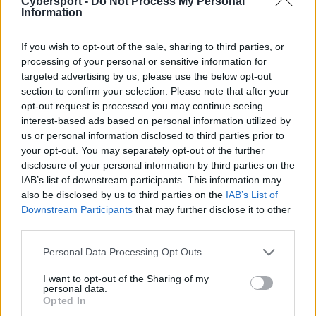
Cybersport -
Do Not Process My Personal
Information
mertz i tenzki znowu w jednym zespole
If you wish to opt-out of the sale, sharing to third parties, or
Od teraz hiszpańską organizację będą wspomagać
processing of your personal or sensitive information for
dwaj Duńczycy znani z występów na scenie Counter-
targeted advertising by us, please use the below opt-out
Strike'a. Tym sposobem swoją przygodę z produkcją
section to confirm your selection. Please note that after your
opt-out request is processed you may continue seeing
Riot Games rozpoczyna m.in. Daniel "mertz" Mertz, były
interest-based ads based on personal information utilized by
gracz takich drużyn, jak Heroic czy North. Poza nim
us or personal information disclosed to third parties prior to
Heretycy zapewnili sobie także usługi Jespera
your opt-out. You may separately opt-out of the further
"tenzkiego" Plougmanna, który przygodę z CS-em
disclosure of your personal information by third parties on the
rozpoczął jeszcze w czasach wersji 1.6, a potem miał
IAB’s list of downstream participants. This information may
okazję przywdziewać barwy chociażby SK Gaming,
also be disclosed by us to third parties on the
IAB’s List of
Teamu Dignitas czy też Rogue. Co ciekawe, obaj
Downstream Participants
that may further disclose it to other
third parties.
skandynawscy zawodnicy mieli już okazję
współpracować ze sobą pod banderą x6tence i
Personal Data Processing Opt Outs
Nordavind, a teraz spotkają się ponownie, aczkolwiek
już w innej niż wcześniej grze.
I want to opt-out of the Sharing of my
personal data.
Opted In
Poza nimi organizacja zatrudniła również Jose Antonio