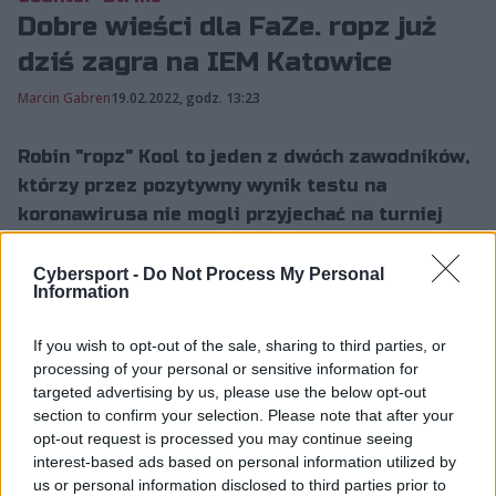
Dobre wieści dla FaZe. ropz już
dziś zagra na IEM Katowice
Marcin Gabren
19.02.2022, godz. 13:23
Robin "ropz" Kool to jeden z dwóch zawodników,
którzy przez pozytywny wynik testu na
koronawirusa nie mogli przyjechać na turniej
CS:GO w ramach Intel Extreme Masters Katowice
2022. Zawodnik FaZe Clanu jest już jednak
Cybersport -
Do Not Process My Personal
Information
zdrowy i dziś dołączył do kolegów w stolicy
Górnego Śląska.
If you wish to opt-out of the sale, sharing to third parties, or
processing of your personal or sensitive information for
targeted advertising by us, please use the below opt-out
Estończyk zachorował 10 stycznia podczas bootcampu
section to confirm your selection. Please note that after your
FaZe w warszawskim Esports Performance Center. W
opt-out request is processed you may continue seeing
związku z tym trafił oczywiście na kwarantannę.
interest-based ads based on personal information utilized by
us or personal information disclosed to third parties prior to
Pierwotnie zapowiadano, iż po jej zakończeniu ropz