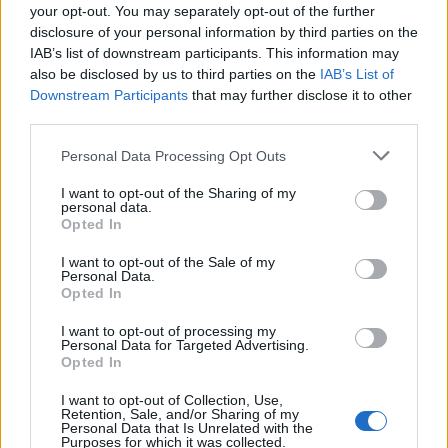
your opt-out. You may separately opt-out of the further
najpierw wróci do swojego kraju, by przejść badania i w
disclosure of your personal information by third parties on the
przypadku powtórnego pozytywnego wyniku testu nie
IAB’s list of downstream participants. This information may
utknąć w Polsce na kolejny tydzień. Wygląda jednak na
also be disclosed by us to third parties on the
IAB’s List of
to, iż postanowiono podjąć ryzyko. –
W nocy
Downstream Participants
that may further disclose it to other
zdecydowaliśmy, że powinienem udać się z Warszawy
third parties.
do Katowic i wykonać pod nadzorem ESL test PCR.
Personal Data Processing Opt Outs
Otrzymałem wynik negatywny, co oznacza, że zostałem
dopuszczony do gry. Nie spałem od wczoraj, jestem
I want to opt-out of the Sharing of my
personal data.
piekielnie zmęczony po podróży, ale jazda!
–
Opted In
zakomunikował Kool.
I want to opt-out of the Sale of my
Personal Data.
Opted In
I want to opt-out of processing my
Personal Data for Targeted Advertising.
Opted In
I want to opt-out of Collection, Use,
Retention, Sale, and/or Sharing of my
Tym samym Justin „jks” Savage, który dotąd udanie
Personal Data that Is Unrelated with the
Purposes for which it was collected.