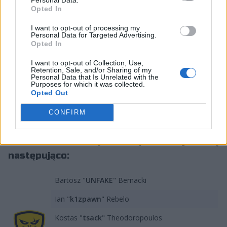
Opted In
Yaby za to, że dał mi szansę. A chłopakom życzę
powodzenia
– przyznał Leare za pośrednictwem
I want to opt-out of processing my
mediów społecznościowych. –
Możliwość gry w barwach
Personal Data for Targeted Advertising.
Opted In
Queso była przyjemnością. Dziękuję wszystkim
zaangażowanym w ten projekt. Będzie mi brakowało
I want to opt-out of Collection, Use,
Retention, Sale, and/or Sharing of my
VLR Spain: Rising z uwagi na wspaniałych kibiców,
Personal Data that Is Unrelated with the
graczy i casterów
– stwierdził z kolei Foxie. Chociaż on,
Purposes for which it was collected.
Opted Out
jeżeli wierzyć medialnym doniesieniom, już niedługo
może zostać klubowym kolegą Patryka "paTiTka"
CONFIRM
Fabrowskiego w EXCEL ESPORTS.
Skład Teamu Queso prezentuje się
następująco:
Bartosz "
UNFAKE
" Bernacki
Ian "
k1zpawn
" Rebelo
Kostas "
tsack
" Theodoropoulos