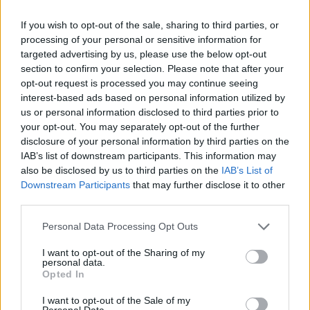
ciekawe, ten pierwszy miał już w przeszłości okazję
If you wish to opt-out of the sale, sharing to third parties, or
występować pod banderą formacji z Półwyspu
processing of your personal or sensitive information for
Iberyjskiego, a jego klubowym kolegą był wówczas
targeted advertising by us, please use the below opt-out
Bartosz "UNFAKE" Bernacki, z którym teraz 18-latek
section to confirm your selection. Please note that after your
spotka się ponownie. Przy okazji pierwszej wspólnej
opt-out request is processed you may continue seeing
przygody wspomniany duet sięgnął nawet po triumf w
interest-based ads based on personal information utilized by
us or personal information disclosed to third parties prior to
PLE.GG VALORANT: Polish Circuit, ale potem jego drogi
your opt-out. You may separately opt-out of the further
się rozeszły. UNFAKE pozostał w zespole, zaś xuss w
disclosure of your personal information by third parties on the
styczniu tego roku zasilił szeregi Anonymo Mentos, z
IAB’s list of downstream participants. This information may
którym wygrał VALORANT Regional Leagues East:
also be disclosed by us to third parties on the
IAB’s List of
Surge. Z kolei Katu w przeszłości reprezentował MAD
Downstream Participants
that may further disclose it to other
DOG'S PACT oraz AWARIĘ – z tą drugą ekipą zajął
third parties.
drugie miejsce w pierwszym etapie VRL.
Personal Data Processing Opt Outs
Wraz z przyjściem obu Polaków organizacja oficjalnie
I want to opt-out of the Sharing of my
pożegnała dwóch Brytyjczyków, tj. Fletchera "Leare'a"
personal data.
Brigdena-Knighta oraz Tylera "Foxie'ego" Lowtona. –
Opted In
Chciałbym podziękować organizacji za wspólnie
I want to opt-out of the Sale of my
spędzony czas. Ogromne podziękowania kieruję też do
Personal Data.