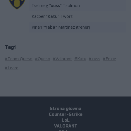
Tselmeg "
xuss
" Tsolmon
Kacper "
Katu
" Twórz
Kirian "
Yaba
" Martínez (trener)
Tagi
#Team Queso
#Queso
#Valorant
#Katu
#xuss
#Foxie
#Leare
Strona główna
Counter-Strike
LoL
VALORANT