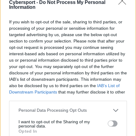
Cybersport -
Do Not Process My Personal
Information
Grzybek
Zora
Urgot
Gnar
If you wish to opt-out of the sale, sharing to third parties, or
processing of your personal or sensitive information for
Badlyyga
Ben3k
targeted advertising by us, please use the below opt-out
Diana
Viego
section to confirm your selection. Please note that after your
Ariana
Dawidsonek
opt-out request is processed you may continue seeing
Seraphine
Viktor
interest-based ads based on personal information utilized by
us or personal information disclosed to third parties prior to
Adison
Damkex
your opt-out. You may separately opt-out of the further
Aphelios
Jinx
disclosure of your personal information by third parties on the
IAB’s list of downstream participants. This information may
Slipper
uden
also be disclosed by us to third parties on the
IAB’s List of
Rakan
Nautilus
Downstream Participants
that may further disclose it to other
third parties.
W 9. minucie Dżentelmeni chcieli zanurkować pod dolną
wieżą rywali. Tam doszło jednak do tragedii i padła nie
Personal Data Processing Opt Outs
tylko pierwsza krew, ale też i trzy kolejne. ESCA
I want to opt-out of the Sharing of my
zgarnęła dwie elminacje więcej i leśnik tej ekipy mógł
personal data.
się cieszyć całkiem pokaźną przewagą. Drużyna z
Opted In