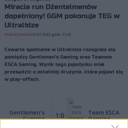
Miracle run Dżentelmenów
dopełniony! GGM pokonuje TEG w
Ultralidze
Andrzej Kowalski
27.07.2022, godz. 21:42
Czwarte spotkanie w Ultralidze rozegrało się
pomiędzy Gentlemen's Gaming oraz Teamem
ESCA Gaming. Wynik tego pojedynku miał
przesądzić o ostatniej drużynie, która pojawi się
w play-offach.
Gentlemen's
Team ESCA
1:0
Gaming
Gaming