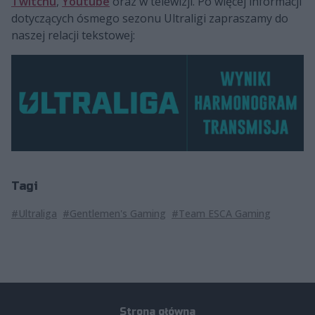
Twitchu
,
Youtube
oraz w telewizji. Po więcej informacji
dotyczących ósmego sezonu Ultraligi zapraszamy do
naszej relacji tekstowej:
Tagi
#Ultraliga
#Gentlemen's Gaming
#Team ESCA Gaming
Strona główna