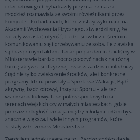
internetowego. Chyba każdy przyzna, że nasza
młodzież rozmawiała ze swoimi rówieśnikami przez
komputer. Po badaniach, które zostały wykonane na
Akademii Wychowania Fizycznego, stwierdziliśmy, że
zaczęły wzrastać otyłość, trudności w bezpośrednim
komunikowaniu się i przebywaniu ze sobą. Te zjawiska
są bezspornym faktem. Teraz po pandemii chcieliśmy w
Ministerstwie bardzo mocno położyć nacisk na różną
formę aktywności fizycznej, zwłaszcza dzieci i młodzieży.
Stąd nie tylko zwiększenie środków, ale i konkretne
programy, które powstały – Sportowe Wakacje, Bądź
aktywny, bądź zdrowy!, Instytut Sportu – ale też
wspieranie ludowych zespołów sportowych na
terenach wiejskich czy w małych miasteczkach, gdzie
poprzez odległość izolacja między młodymi ludźmi była
znacznie większa. I wiele innych programów, które
zostały wdrożone w Ministerstwie.
Zwróciłem jednak uwagę na to... Bardzo szybko da się