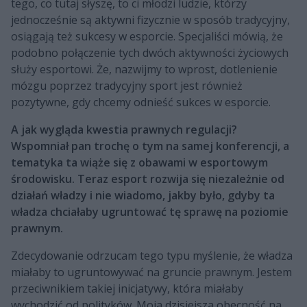
tego, co tutaj słyszę, to ci młodzi ludzie, którzy
jednocześnie są aktywni fizycznie w sposób tradycyjny,
osiągają też sukcesy w esporcie. Specjaliści mówią, że
podobno połączenie tych dwóch aktywności życiowych
służy esportowi. Że, nazwijmy to wprost, dotlenienie
mózgu poprzez tradycyjny sport jest również
pozytywne, gdy chcemy odnieść sukces w esporcie.
A jak wygląda kwestia prawnych regulacji?
Wspomniał pan trochę o tym na samej konferencji, a
tematyka ta wiąże się z obawami w esportowym
środowisku. Teraz esport rozwija się niezależnie od
działań władzy i nie wiadomo, jakby było, gdyby ta
władza chciałaby ugruntować tę sprawę na poziomie
prawnym.
Zdecydowanie odrzucam tego typu myślenie, że władza
miałaby to ugruntowywać na gruncie prawnym. Jestem
przeciwnikiem takiej inicjatywy, która miałaby
wychodzić od polityków. Moja dzisiejsza obecność na