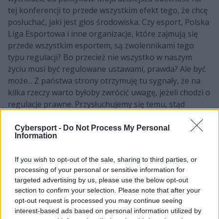
tej konferencji to przede wszystkim efekt tego, że chcę
posłuchać, jaki jest głos środowiska. Czy esport, Polska
Liga Esportowa i inne organizacje, które zajmują się
przede wszystkim esportem, są zwolennikami tego
typu regulacji? Bo przecież nie wszystko w naszym
życiu musi być regulowane ustawami, prawda? Ale być
może... Z państwa strony otrzymuję tu sygnały, że na
kilka rzeczy warto byłoby zwrócić uwagę, jeżeli chodzi o
regulacje prawne. Przysłuchujemy się temu, stąd
zlecone przez Ministerstwo badania, bo chcemy
usłyszeć ten głos i mieć dokumenty na to, jak to
Cybersport -
Do Not Process My Personal
Information
faktycznie wygląda.
Były też próby konsultacji ze środowiskiem m.in. na
If you wish to opt-out of the sale, sharing to third parties, or
komisji sportu, gdzie odbyło się spotkanie z
processing of your personal or sensitive information for
targeted advertising by us, please use the below opt-out
przedstawicielami branży esportowej. W Sejmie
section to confirm your selection. Please note that after your
funkcjonuje też Parlamentarny Zespół ds. esportu,
opt-out request is processed you may continue seeing
aczkolwiek w tej kadencji spotkał się zaledwie
interest-based ads based on personal information utilized by
dwukrotnie. Wygląda to mało imponująco.