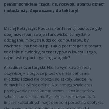
pełnomocnikiem rządu ds. rozwoju sportu dzieci
i młodzieży. Zapraszamy do lektury!
Maciej Petryszyn: Podczas konferencji padło, że gdy
obejmował pan swoje stanowisko, to myślał o
odciąganiu młodych ludzi od komputerów, by
wychodzili na boiska itp. Takie postrzeganie tematu
to efekt niewiedzy, stereotypów w kwestii tego,
czym jest esport i gaming w ogóle?
Arkadiusz Czartoryski:
Nie, to wynikało z rzeczy
oczywistej – z tego, że przez dwa lata pandemii
młodzież i dzieci nie chodzili do szkoły. Siedzieli w
domach i uczyli się online. A to spotęgowało czas
przebywania przed komputerami – i na lekcjach w
szkole, i poza lekcjami. Był przecież zakaz spotkań,
imprez kulturalnych, więc dzieciom pozostało spotykać
się ze swoimi przyjaciółmi za pomocą kontaktu