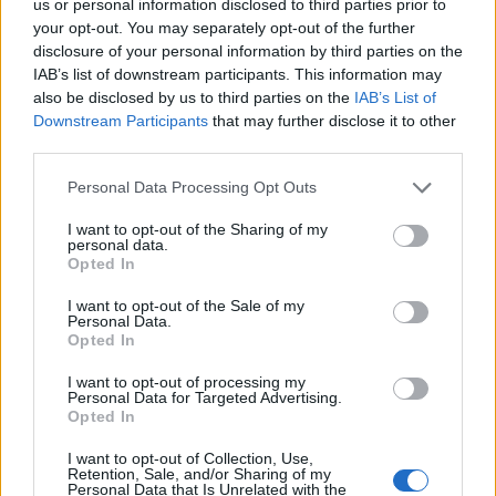
us or personal information disclosed to third parties prior to
your opt-out. You may separately opt-out of the further
O to należałoby zapytać już samego pana
disclosure of your personal information by third parties on the
przewodniczącego tego zespołu. Ale też i samo
IAB’s list of downstream participants. This information may
środowisko esportowe musi się wypowiedzieć, czy jest
also be disclosed by us to third parties on the
IAB’s List of
potrzeba, by takich zespołów czy komisji było więcej.
Downstream Participants
that may further disclose it to other
third parties.
Być może należałoby powołać taki parlamentarny
zespół, gdyby znaleźli się parlamentarzyści, którzy się
Personal Data Processing Opt Outs
tym ewentualnie interesują i chcieliby się tym
systematycznie zajmować. Ale to już jest wola tych
I want to opt-out of the Sharing of my
personal data.
parlamentarzystów i też kwestia kontaktów ze
Opted In
środowiskiem esportowym.
I want to opt-out of the Sale of my
Personal Data.
W tej kadencji pewnie zbyt wiele się już zrobić nie da,
Opted In
ale co z ewentualną kolejną kadencją? Są
jakiekolwiek, choćby wstępne, plany na wspólne
I want to opt-out of processing my
Personal Data for Targeted Advertising.
działania z branżą esportową?
Opted In
Na razie powiem tak – kontakty są dobre. Nawet to
I want to opt-out of Collection, Use,
nasze dzisiejsze spotkanie świadczy o tym, że te
Retention, Sale, and/or Sharing of my
Personal Data that Is Unrelated with the