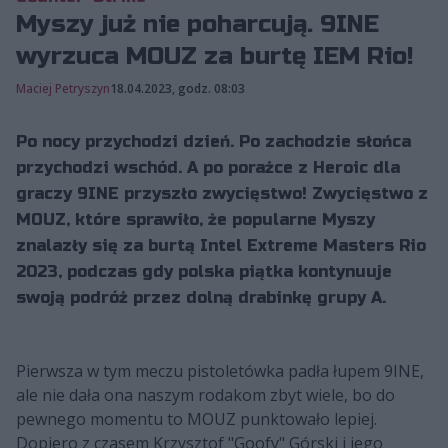
Myszy już nie poharcują. 9INE
wyrzuca MOUZ za burtę IEM Rio!
Maciej Petryszyn
18.04.2023, godz. 08:03
Po nocy przychodzi dzień. Po zachodzie słońca
przychodzi wschód. A po porażce z Heroic dla
graczy 9INE przyszło zwycięstwo! Zwycięstwo z
MOUZ, które sprawiło, że popularne Myszy
znalazły się za burtą Intel Extreme Masters Rio
2023, podczas gdy polska piątka kontynuuje
swoją podróż przez dolną drabinkę grupy A.
Pierwsza w tym meczu pistoletówka padła łupem 9INE,
ale nie dała ona naszym rodakom zbyt wiele, bo do
pewnego momentu to MOUZ punktowało lepiej.
Dopiero z czasem Krzysztof "Goofy" Górski i jego