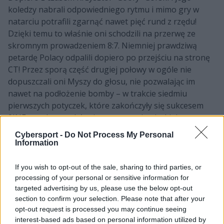
koledzy nabrali odpowiedniego rytmu i mimo gry w
natarciu potrafili zgarnąć nawet pięć rund z rzędu!
Dzięki temu to właśnie oni schodzili na przerwę ze
skromnym prowadzeniem 8:7. Niemniej prawdziwą
petardę Polacy odpalili dopiero po przejściu na stronę
CT! Przez sporą część drugiej połowy w ogóle nie
dopuszczali oni Myszy do głosu, nie pozwalając im
nawet na podłożenie bomby – w trakcie siedmiu
pierwszych potyczek, które zakończyły się sukcesem
9INE, sztuka ta udała się graczom niemieckiej
organizacji zaledwie raz. Potem co prawda MOUZ
Cybersport -
Do Not Process My Personal
starało się jeszcze w rozpaczliwym zrywie doprowadzić
Information
do dogrywki, ale było już za późno – to podopieczni
Piotra "nawrota" Nawrockiego byli górą wynikiem
If you wish to opt-out of the sale, sharing to third parties, or
16:11!
processing of your personal or sensitive information for
targeted advertising by us, please use the below opt-out
Rozdrażnione Myszy odpowiedziały na wybranym przez
section to confirm your selection. Please note that after your
siebie Anciencie, gdzie od pierwszych minut
opt-out request is processed you may continue seeing
interest-based ads based on personal information utilized by
kontrolowały przebieg wydarzeń na serwerze. Tym