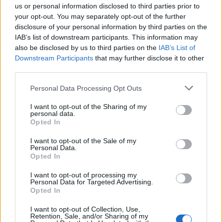
us or personal information disclosed to third parties prior to
razem polska piątka nie miała już tylu argumentów i
your opt-out. You may separately opt-out of the further
tak naprawdę tylko w jednym momencie udało jej się
disclosure of your personal information by third parties on the
pokazać nieco lepszą dyspozycję. Miało to miejsce tuż
IAB’s list of downstream participants. This information may
po rozpoczęciu drugiej połowy, gdy Goofy i spółka
also be disclosed by us to third parties on the
IAB’s List of
zgarnęli zarówno pistoletówkę, jak i dwie następujące
Downstream Participants
that may further disclose it to other
po niej rundy, ale to było za mało – to MOUZ
third parties.
zatriumfowało spokojnym 16:9. Wobec tego o losach
Personal Data Processing Opt Outs
spotkania przesądził miał Nuke, na którym nasi rodacy
zaczynali po teoretycznie łatwiejszej stronie. I zrobili z
I want to opt-out of the Sharing of my
personal data.
tego skrzętny użytek, wypracowując sobie
Opted In
pięciopunktową przewagę. Przewagę, której już nie
roztrwonili, bo 9INE było zwyczajnie zbyt mocne. Ba,
I want to opt-out of the Sale of my
Personal Data.
rozmiary zwycięstwa mogły być jeszcze bardziej
Opted In
okazałe, ale w końcowym okresie gry międzynarodowa
formacja nieco postraszyła Polaków. Niemniej tylko po
I want to opt-out of processing my
Personal Data for Targeted Advertising.
to, by ostatecznie i tak przegrać 10:16 i tym samym
Opted In
zakończyć swój udział w IEM Rio.
I want to opt-out of Collection, Use,
Retention, Sale, and/or Sharing of my
Statystyki uczestników meczu 9INE vs