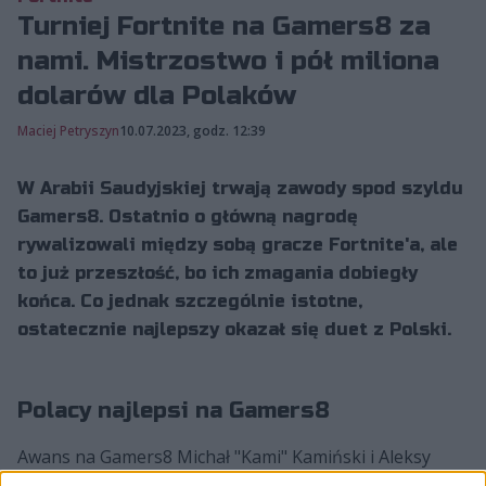
Turniej Fortnite na Gamers8 za
nami. Mistrzostwo i pół miliona
dolarów dla Polaków
Maciej Petryszyn
10.07.2023, godz. 12:39
W Arabii Saudyjskiej trwają zawody spod szyldu
Gamers8. Ostatnio o główną nagrodę
rywalizowali między sobą gracze Fortnite'a, ale
to już przeszłość, bo ich zmagania dobiegły
końca. Co jednak szczególnie istotne,
ostatecznie najlepszy okazał się duet z Polski.
Polacy najlepsi na Gamers8
Awans na Gamers8 Michał "Kami" Kamiński i Aleksy
"Japko" Jabłoński zgarnęli rzutem na taśmę, zajmując