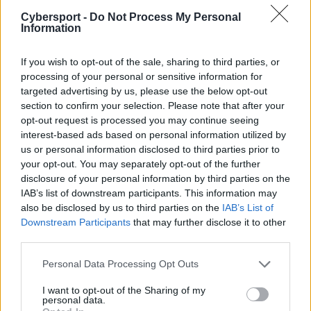
na DreamHack Dallas 2023 11. miejsce – ostatnie
Cybersport -
Do Not Process My Personal
Information
premiowane biletem do Arabii Saudyjskiej. Niemniej na
samych bliskowschodnich zawodach nie miało to
If you wish to opt-out of the sale, sharing to third parties, or
większego znaczenia. Polacy już w pierwszej rundzie
processing of your personal or sensitive information for
pokazali się ze świetnej strony i aż pięciokrotnie
targeted advertising by us, please use the below opt-out
finiszowali w najlepszej dwójce! Potem w kolejnych
section to confirm your selection. Please note that after your
dwóch seriach poszło im już nieco słabiej, ale nadal byli
opt-out request is processed you may continue seeing
oni zdecydowanie najrówniejszym z 44 duetów
interest-based ads based on personal information utilized by
rywalizujących w Rijadzie. Pozostali natomiast miewali
us or personal information disclosed to third parties prior to
raczej tylko jednorazowe wyskoki, które w końcowym
your opt-out. You may separately opt-out of the further
disclosure of your personal information by third parties on the
rozrachunku nie pozwoliły zawalczyć o nic więcej.
IAB’s list of downstream participants. This information may
A Kami i Japko? Reprezentanci odpowiednio Twisted
also be disclosed by us to third parties on the
IAB’s List of
Downstream Participants
that may further disclose it to other
Minds i Gaimin Gladiators w drugiej rundzie znaleźli się
third parties.
w top 3. I to mimo faktu, że nie wygrali żadnej z gier! Po
wygraną nie sięgnęli też w trzeciej serii, ale tam nadal
Personal Data Processing Opt Outs
regularnie polscy gracze kończyli jako jedni z ostatnich.
I want to opt-out of the Sharing of my
To w końcowym rozrachunku dało im czwartą lokatę. W
personal data.
sumie Kamiński oraz Jabłoński zgromadzili aż 4019