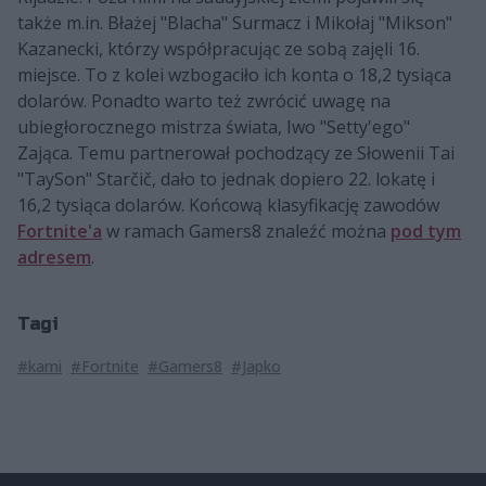
także m.in. Błażej "Blacha" Surmacz i Mikołaj "Mikson"
Kazanecki, którzy współpracując ze sobą zajęli 16.
miejsce. To z kolei wzbogaciło ich konta o 18,2 tysiąca
dolarów. Ponadto warto też zwrócić uwagę na
ubiegłorocznego mistrza świata, Iwo "Setty'ego"
Zająca. Temu partnerował pochodzący ze Słowenii Tai
"TaySon" Starčič, dało to jednak dopiero 22. lokatę i
16,2 tysiąca dolarów. Końcową klasyfikację zawodów
Fortnite'a
w ramach Gamers8 znaleźć można
pod tym
adresem
.
Tagi
#kami
#Fortnite
#Gamers8
#Japko