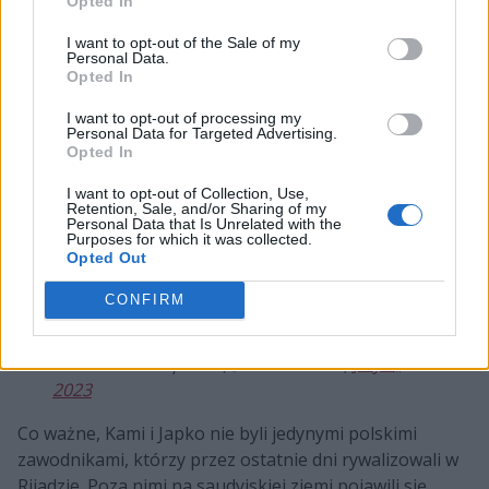
Opted In
punktów! Dla porównania drugi najlepszy pod tym
I want to opt-out of the Sale of my
względem duet, Fahad "FHD" Yaseer i Hero, tychże
Personal Data.
punktów zdobył 3381, czyli o ponad sześćset mniej! Nie
Opted In
było więc wątpliwości – Polacy podczas Gamers8 byli
I want to opt-out of processing my
zdecydowanie najlepsi. Dzięki temu to oni zgarnęli
Personal Data for Targeted Advertising.
mistrzowski tytuł oraz główną nagrodę w postaci pół
Opted In
miliona dolarów.
I want to opt-out of Collection, Use,
Retention, Sale, and/or Sharing of my
Your
#Gamers8
feat. Fortnite 2023 champions!
Personal Data that Is Unrelated with the
Purposes for which it was collected.
Give it up to the Polish duo!
Opted Out
@KamiFN1
CONFIRM
@japko21
pic.twitter.com/rL9EsNfYo0
— Gamers8 Esports (@Gamers8GG)
July 9,
2023
Co ważne, Kami i Japko nie byli jedynymi polskimi
zawodnikami, którzy przez ostatnie dni rywalizowali w
Rijadzie. Poza nimi na saudyjskiej ziemi pojawili się