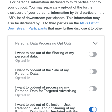
us or personal information disclosed to third parties prior to
klientów Play. To także gwarancja swobody podczas
your opt-out. You may separately opt-out of the further
surfowania po internecie bądź korzystania z
disclosure of your personal information by third parties on the
ulubionych aplikacji.
IAB’s list of downstream participants. This information may
also be disclosed by us to third parties on the
IAB’s List of
Router 5G CPE 5 (H155-381) 50% taniej
Downstream Participants
that may further disclose it to other
third parties.
Dopełnieniem oferty jest wyjątkowa promocja na
router 5G CPE 5 (H155-381), który przy zakupie jednej z
Personal Data Processing Opt Outs
wyżej opisanych ofert można otrzymać za jedyne 799 zł
1)
I want to opt-out of the Sharing of my
– zamiast 1599 zł
. Dodatkowo, spłatę obniżonej o
personal data.
połowę kwoty można rozłożyć na raty 0%. Urządzenie
Opted In
świetnie wkomponuje się w każdą domową lub biurową
I want to opt-out of the Sale of my
przestrzeń oraz oferuje nowoczesną sieć Wi-Fi 6 w
Personal Data.
standardzie 802.11 b/g/n/a/ac/ax z możliwością
Opted In
podłączenia do 128 urządzeń, co zapewnia szybką i
I want to opt-out of processing my
stabilną łączność. Konfiguracja i zarządzanie
Personal Data for Targeted Advertising.
Opted In
urządzeniem jest intuicyjne i niezwykle proste dzięki
aplikacji w telefonie, a funkcja udostępniania
I want to opt-out of Collection, Use,
dodatkowej sieci Wi-Fi dla gości, zapewni pełen komfort
Retention, Sale, and/or Sharing of my
Personal Data that Is Unrelated with the