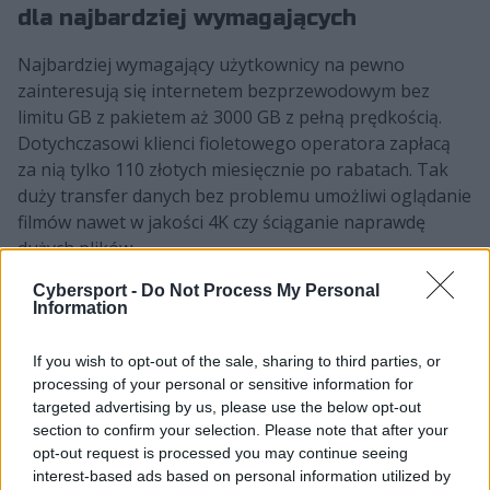
dla najbardziej wymagających
Najbardziej wymagający użytkownicy na pewno
zainteresują się internetem bezprzewodowym bez
limitu GB z pakietem aż 3000 GB z pełną prędkością.
Dotychczasowi klienci fioletowego operatora zapłacą
za nią tylko 110 złotych miesięcznie po rabatach. Tak
duży transfer danych bez problemu umożliwi oglądanie
filmów nawet w jakości 4K czy ściąganie naprawdę
dużych plików.
1000 GB z pełną prędkością –
Cybersport -
Do Not Process My Personal
Information
atrakcyjna cena za dużą paczkę
If you wish to opt-out of the sale, sharing to third parties, or
Z kolei internet bezprzewodowy z pakietem 1000 GB z
processing of your personal or sensitive information for
pełną prędkością to wyważona propozycja w
targeted advertising by us, please use the below opt-out
atrakcyjnej cenie. To doskonały wybór dla wszystkich,
section to confirm your selection. Please note that after your
którym zależy na stabilnym dostępie do sieci w
opt-out request is processed you may continue seeing
rozsądnej cenie – od 75 zł miesięcznie po rabatach dla
interest-based ads based on personal information utilized by