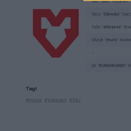
Ilari "
iluri
" Puranen
Nico "
Obnoks
" Garc
Felix "
al0rante
" Bra
Murat "
murii
" Kork
–
Jiri "
KUNDIKUNDI
" H
Tagi
#mouz
#Valorant
#Filu