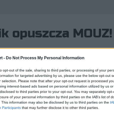
ik opuszcza MOUZ!
t -
Do Not Process My Personal Information
kojarzona jest głównie z uwagi na w
to opt-out of the sale, sharing to third parties, or processing of your per
dnak marka ta obecna jest również w 
formation for targeted advertising by us, please use the below opt-out s
r selection. Please note that after your opt-out request is processed y
ALORANCIE. Tam jej barw do niedawn
eing interest-based ads based on personal information utilized by us or
disclosed to third parties prior to your opt-out. You may separately opt-
losure of your personal information by third parties on the IAB’s list of
. This information may also be disclosed by us to third parties on the
IA
Participants
that may further disclose it to other third parties.