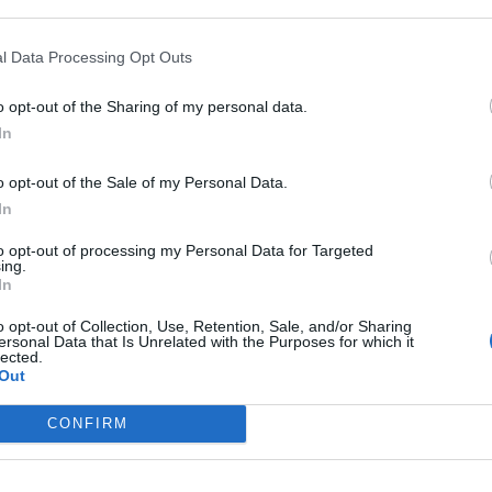
em Myszy
l Data Processing Opt Outs
UZ trafił w styczniu tego roku. Wcześniej rywalizował on wy
 UCAM Esports Club oraz Case Esports. Z kolei w koszulce My
o opt-out of the Sharing of my personal data.
wraz ze swoimi kolegami zajął drugie miejsce w drugim tego
In
CT Ascension EMEA nie były już tak udane. Filu i spółka odp
du drużyna zaskakująco szybko musiała pożegnać się z mar
o opt-out of the Sale of my Personal Data.
In
 promocję do elity Filu nie będzie jej już wspierać. –
Być moż
to opt-out of processing my Personal Data for Targeted
ing.
Z. Chciałym życzyć powodzenia w przyszłości zarówno organiz
In
ne wzlotów i upadków. Nie żałuję jednak żadnej wspólnie sp
ko człowiek i za to jestem wdzięczny. Więcej informacji na t
o opt-out of Collection, Use, Retention, Sale, and/or Sharing
ersonal Data that Is Unrelated with the Purposes for which it
ecznościowych
. Dla Myszy jest to pierwsza roszada persona
lected.
Out
CONFIRM
astępująco: