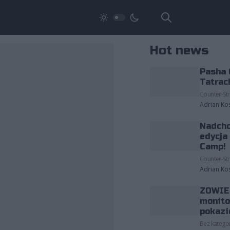
Hot news
Pasha 
Tatrac
Counter-Str
Adrian Ko
Nadcho
edycja
Camp!
Counter-Str
Adrian Ko
ZOWIE 
monito
pokazi
Bez kategor