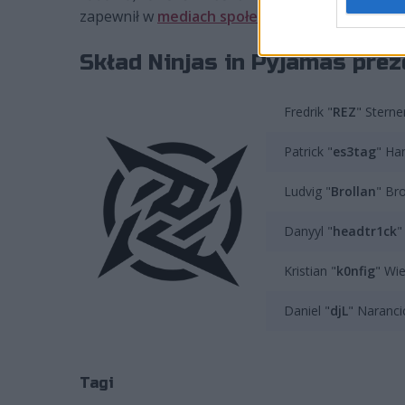
zapewnił w
mediach społecznościowych
THREA
Skład Ninjas in Pyjamas prez
Fredrik "
REZ
" Sterne
Patrick "
es3tag
" Ha
Ludvig "
Brollan
" Bro
Danyyl "
headtr1ck
"
Kristian "
k0nfig
" Wi
Daniel "
djL
" Narancic
Tagi