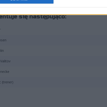
T.
entuje się następująco:
r
nsen
lin
 Valitov
enecke
 (trener)