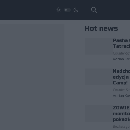
Hot news
Pasha 
Tatrac
Counter-Str
Adrian Ko
Nadcho
edycja
Camp!
Counter-Str
Adrian Ko
ZOWIE 
monito
pokazi
Bez kategor