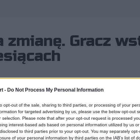
 zmianę. Gracz wst
esiącach
t -
Do Not Process My Personal Information
by plotki o roszadach w szeregach Ni
to opt-out of the sale, sharing to third parties, or processing of your per
potwierdziły. Na ławce wylądował b
formation for targeted advertising by us, please use the below opt-out s
ego miejsce zajął gracz, który od 10
r selection. Please note that after your opt-out request is processed y
eing interest-based ads based on personal information utilized by us or
 grą.
disclosed to third parties prior to your opt-out. You may separately opt-
losure of your personal information by third parties on the IAB’s list of