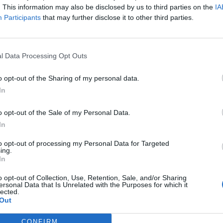
. This information may also be disclosed by us to third parties on the
IA
Participants
that may further disclose it to other third parties.
dzie
ił NIP. Otóż ponownie na ławce wylądował dotychczasowy p
l Data Processing Opt Outs
tycznia do czerwca, ale latem powrócił. Niemniej nie udało m
ą częścią NIP-u od swojego przyjścia w 2020 roku. Wspólni
o opt-out of the Sharing of my personal data.
buje zmiany kierunku i ta trudna decyzja musiała zostać podj
In
ędzie posadzenie hampusa na ławce. Jestem przekonany, że
rzyszłości wymagającym przeciwnikiem
! – przyznał Björn "TH
o opt-out of the Sale of my Personal Data.
In
to opt-out of processing my Personal Data for Targeted
ic!
ing.
In
3tag" Hansen! To oznacza, że Duńczyk ponownie ubierze tryk
o opt-out of Collection, Use, Retention, Sale, and/or Sharing
 tymczasowo pełnić będzie także rolę prowadzącego. I pozosta
ersonal Data that Is Unrelated with the Purposes for which it
lected.
wiedziano. –
Jestem podekscytowany, że es3tag powraca do g
Out
wnić to, czego potrzebuje zespół. W 2022 potrafił nawet gr
wej pozytywnej energii, którą z pewnością wykorzystamy w N
CONFIRM