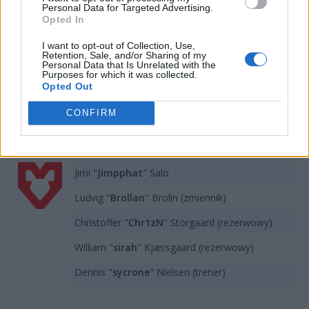
MOUZ, chociaż miesiąc temu mieli okazję przez chwilę
Personal Data for Targeted Advertising.
wspomagać Heroic w roli zmienników.
Opted In
Potencjalny skład MOUZ na BLAST Premier
I want to opt-out of Collection, Use,
Retention, Sale, and/or Sharing of my
World Final 2023:
Personal Data that Is Unrelated with the
Purposes for which it was collected.
Opted Out
Ádám "
torzsi
" Torzsás
CONFIRM
Dorian "
xertioN
" Berman
Kamil "
siuhy
" Szkaradek
Jimi "
Jimpphat
" Salo
Ludvig "
Brollan
" Brolin (zmiennik)
Christoffer "
Chr1zN
" Storgaard (rezerwowy)
William "
sirah
" Kjærsgaard (rezerwowy)
Dennis "⁠
sycrone⁠
" Nielsen (trener)