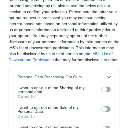
którym przez jakiś czas się plotkowało, nic ostatecznie
targeted advertising by us, please use the below opt-out
nie wyszło. –
Jestem bardzo podekscytowany grą z
section to confirm your selection. Please note that after your
MOUZ na światowych finałach BLASTA! To grupa
opt-out request is processed you may continue seeing
głodnych graczy, z którymi nie mogę doczekać się gry.
interest-based ads based on personal information utilized by
Do zobaczenia w Abu Zabi. Dziękuję NIP-owi za
us or personal information disclosed to third parties prior to
pozwolenie mi na stand-inowanie!
– zapewnił Brollan
your opt-out. You may separately opt-out of the further
za pośrednictwem
mediów społecznościowych
.
disclosure of your personal information by third parties on the
IAB’s list of downstream participants. This information may
Luka w składzie MOUZ powstała niedawno. Wszystko
also be disclosed by us to third parties on the
IAB’s List of
dlatego, że David "frozen" Čerňanský zdecydował się
Downstream Participants
that may further disclose it to other
third parties.
opuścić ekipę, by kontynuować swoją karierę w FaZe
Clanie. To właśnie otworzyło drzwi przed Brollanem. Na
Personal Data Processing Opt Outs
ten moment nie wiadomo jednak, czy Myszy chcą
skorzystać z usług Brolina tylko podczas tego jednego
I want to opt-out of the Sharing of my
personal data.
wydarzenia, czy też brana pod uwagę jest możliwość
Opted In
nawiązania dłuższej współpracy. Wiemy natomiast, że
do składu zgłoszeni zostali również Christoffer
I want to opt-out of the Sale of my
Personal Data.
"Chr1zN" Storgaard oraz William "sirah" Kjærsgaard.
Opted In
Obaj Duńczycy na co dzień są członkami akademii
I want to opt-out of processing my