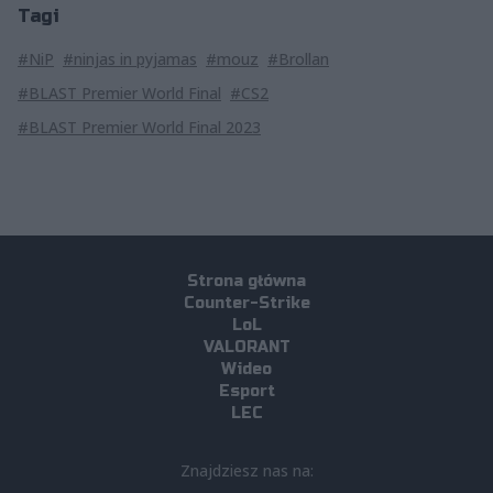
Tagi
#NiP
#ninjas in pyjamas
#mouz
#Brollan
#BLAST Premier World Final
#CS2
#BLAST Premier World Final 2023
Strona główna
Counter-Strike
LoL
VALORANT
Wideo
Esport
LEC
Znajdziesz nas na: