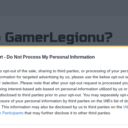
Wykorzystano
o GamerLegionu?
t -
Do Not Process My Personal Information
to opt-out of the sale, sharing to third parties, or processing of your per
su ponownie posiada polskiego pro
formation for targeted advertising by us, please use the below opt-out s
r selection. Please note that after your opt-out request is processed y
szych rodaków odpowiedzialnych za t
eing interest-based ads based on personal information utilized by us or
o się powiększy.
disclosed to third parties prior to your opt-out. You may separately opt-
losure of your personal information by third parties on the IAB’s list of
. This information may also be disclosed by us to third parties on the
IA
Participants
that may further disclose it to other third parties.
m?