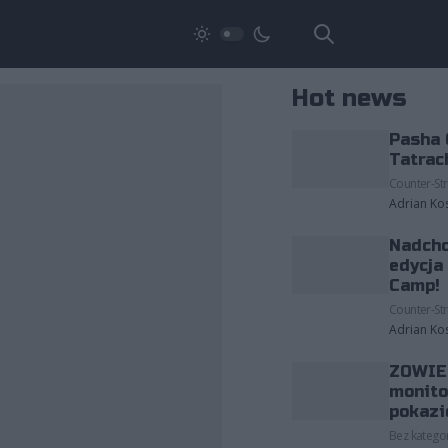
Hot news
Pasha 
Tatrac
Counter-Str
Adrian Ko
Nadcho
edycja
Camp!
Counter-Str
Adrian Ko
ZOWIE 
monito
pokazi
Bez kategor