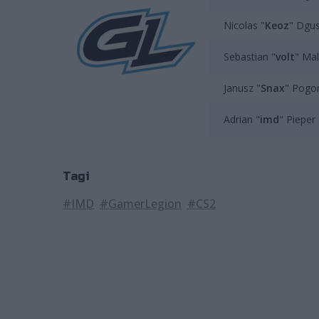
Nicolas "⁠
Keoz⁠
" Dgu
Sebastian "
volt
" Ma
Janusz "
Snax
" Pogor
Adrian "
imd
" Pieper 
Tagi
#IMD
#GamerLegion
#CS2