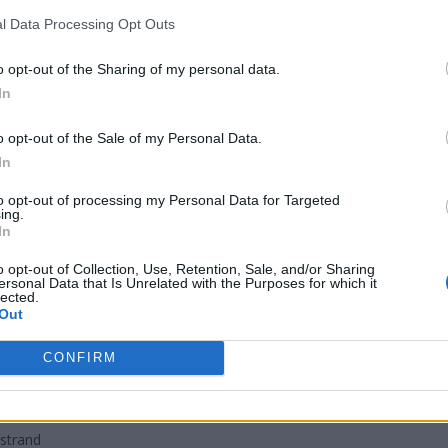
 CS2
, do GamerLegionu miałby dołączyć Adrian "imd" Pieper! 
l Data Processing Opt Outs
o przygoda z Pompa Teamem. Wszak organizacja Szymona "I
o opt-out of the Sharing of my personal data.
 Counter-Strike'a. Wcześniej jednak imd doprowadził ją do p
In
lskiej Ligi Esportowej. Niemniej Pieper ma na swoim koncie 
złości odpowiedzialny był on za wyniki takich formacji, jak x
o opt-out of the Sale of my Personal Data.
In
azję współpracować z Januszem "Snaxem" Pogorzelskim. Gdy
to opt-out of processing my Personal Data for Targeted
ing.
ika przecięłyby się po raz kolejny. Co jednak znaczące, ni
In
ckiej organizacji. Nie da się bowiem ukryć, że jego przyjśc
iekun GL, Ashley "⁠ash⁠" Battye, doprowadził ten zespół d
o opt-out of Collection, Use, Retention, Sale, and/or Sharing
ersonal Data that Is Unrelated with the Purposes for which it
, że niedawno zwolniła się posada asystenta, gdyż opuścił 
lected.
Out
ę, skład GamerLegionu wyglądałby ta
CONFIRM
dstrand