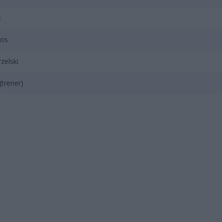
s
los
zelski
(trener)