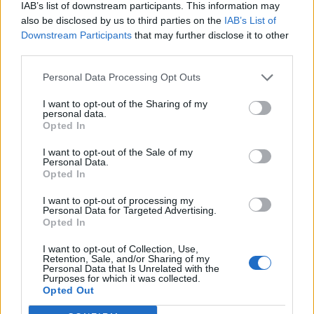
IAB’s list of downstream participants. This information may
się sprawdzić Astralis. Wcześniej do gry przystąpią też
also be disclosed by us to third parties on the
IAB’s List of
Maciej "F1KU" Miklas i jego partnerzy z OG. Niemniej o
Downstream Participants
that may further disclose it to other
zwycięstwo będzie niezwykle trudno. Wszak w
third parties.
przeciwnym narożniku znajdą się obecnie panujący
mistrzowie świata oraz najlepsza formacja rankingu
Personal Data Processing Opt Outs
HLTV, Team Vitality. Faworyt w tym wypadku jest łatwy
I want to opt-out of the Sharing of my
do wskazania.
personal data.
Opted In
Poniedziałkowy harmonogram BLAST
I want to opt-out of the Sale of my
Premier Spring Groups:
Personal Data.
Opted In
22 stycznia
I want to opt-out of processing my
Personal Data for Targeted Advertising.
Mecze otwarcia grupy C
Opted In
I want to opt-out of Collection, Use,
Retention, Sale, and/or Sharing of my
vs
Personal Data that Is Unrelated with the
12:00
Purposes for which it was collected.
(BO3)
G2
NIP
Opted Out