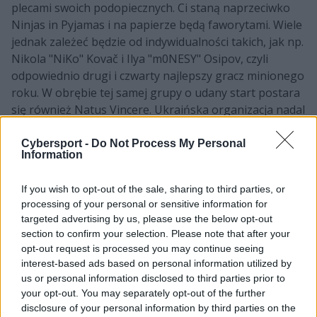
plecami swoich podopiecznych. Ci staną naprzeciwko
Ninjas in Pyjamas i na papierze będą faworytami. Wiele
jednak zależeć będzie od indywidualności takich, jak np.
Nikola "⁠NiKo⁠" Kovač i Ilya "⁠m0NESY⁠" Osipov, czyli
odpowiednio drugi i czwarty najlepszy gracz minionego
roku. W obrębie tej samej grupy o udany start postara
się również Natus Vincere. Ukraińska organizacja nadal
musi radzić sobie bez Oleksandra "s1mple'a"
Kostyljeva, który kontynuuje przerwę od gry. Absencję
Cybersport -
Do Not Process My Personal
Information
gwiazdy światowego CS-a postara się wykorzystać
Complexity.
If you wish to opt-out of the sale, sharing to third parties, or
processing of your personal or sensitive information for
Z kolei w grupie A po raz pierwszy w lanowym
targeted advertising by us, please use the below opt-out
środowisku zaprezentują się podopieczni saudyjskiej
section to confirm your selection. Please note that after your
organizacji Team Falcons. W minionych miesiącach
opt-out request is processed you may continue seeing
wiele mówiło się o mocarstwowych planach włodarzy z
interest-based ads based on personal information utilized by
Bliskiego Wschodu, ale ostatecznie nie wszystkie udało
us or personal information disclosed to third parties prior to
się spełnić. Mimo to złożona m.in. z trzonu dawnego
your opt-out. You may separately opt-out of the further
ENCE drużyna może być groźnym rywalem, co postara
disclosure of your personal information by third parties on the