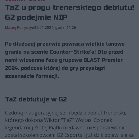
TaZ u progu trenerskiego debiutu!
G2 podejmie NIP
Maciej Petryszyn
22.01.2024, godz. 11:26
Po dłuższej przerwie powraca wielkie lanowe
granie na scenie Counter-Strike'a! Oto przed
nami wiosenna faza grupowa BLAST Premier
2024, podczas której do gry przystąpi
szesnaście formacji.
TaZ debiutuje w G2
Ozdobą inauguracyjnej serii będzie debiut trenerski,
którego dokona Wiktor "TaZ" Wojtas. Członek
legendarnej Złotej Piątki niedawno niespodziewanie
został szkoleniowcem G2 Esports i już dziś pojawi się za