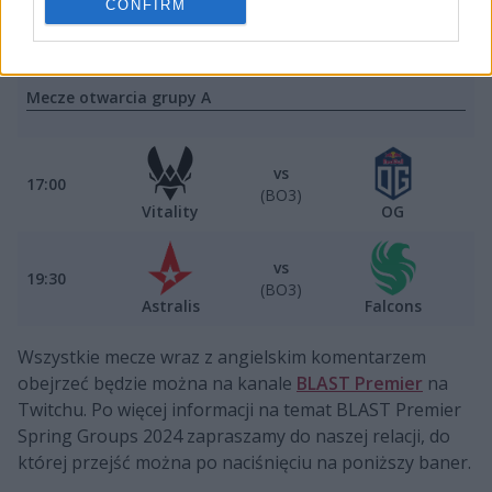
CONFIRM
vs
14:30
(BO3)
NAVI
coL
Mecze otwarcia grupy A
vs
17:00
(BO3)
Vitality
OG
vs
19:30
(BO3)
Astralis
Falcons
Wszystkie mecze wraz z angielskim komentarzem
obejrzeć będzie można na kanale
BLAST Premier
na
Twitchu. Po więcej informacji na temat BLAST Premier
Spring Groups 2024 zapraszamy do naszej relacji, do
której przejść można po naciśnięciu na poniższy baner.